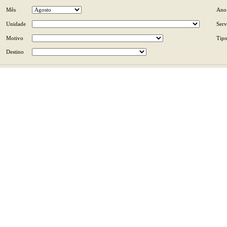
Mês
Ano
Unidade
Serv
Motivo
Tip
Destino