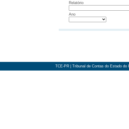
Relatório
Ano
TCE-PR
|
Tribunal de Contas do Estado do