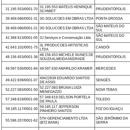
31.195.553 MATEUS HENRIQUE 
31.195.553/0001-70
PRUDENTÓPOLIS
SCHMIDT
39.469.086/0001-31
3G SOLUCOES EM OBRAS LTDA
PONTA GROSSA
SÃO MATEUS DO 
39.469.086/0001-31
3G SOLUCOES EM OBRAS LTDA
SUL
SÃO MATEUS DO 
42.368.913/0001-05
3J Serviços e Conservação Ltda
SUL
3L PRODUCOES ARTISTICAS 
42.643.102/0001-75
CANDÓI
LTDA
48.156.453 MICHELE NUNES DE 
48.156.453/0001-38
PRUDENTÓPOLIS
SOUZA ALMEIDA ANDRADE
49.597.630/0001-84
49.597.630 AMARILDO KRAMER
MERCEDES
49422839 EDUARDO SANTOS 
49.422.839/0001-07
SENGÉS
DE ASSIS
52.227.083 BRUNA LUIZA 
52.227.083/0001-50
NOVA TEBAS
MENEGAZZO
57.348.619 DELSON PORTELA 
57.348.619/0001-09
TOLEDO
DE PAULA
59.185.117 JEFFERSON 
59.185.117/0001-30
FOZ DO IGUAÇU
PINHEIRO SANTOS
5TH GERENCIAMENTO LTDA 
SÃO JERÔNIMO DA 
55.596.207/0001-62
(BTZ BANK)
SERRA