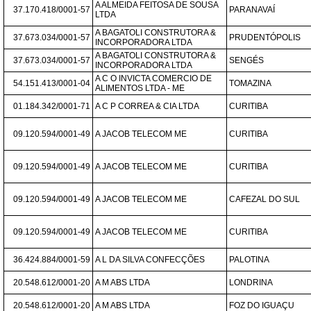
A ALMEIDA FEITOSA DE SOUSA 
37.170.418/0001-57
PARANAVAÍ
LTDA
A BAGATOLI CONSTRUTORA & 
37.673.034/0001-57
PRUDENTÓPOLIS
INCORPORADORA LTDA
A BAGATOLI CONSTRUTORA & 
37.673.034/0001-57
SENGÉS
INCORPORADORA LTDA
A C O INVICTA COMERCIO DE 
54.151.413/0001-04
TOMAZINA
ALIMENTOS LTDA - ME
01.184.342/0001-71
A C P CORREA & CIA LTDA
CURITIBA
09.120.594/0001-49
A JACOB TELECOM ME
CURITIBA
09.120.594/0001-49
A JACOB TELECOM ME
CURITIBA
09.120.594/0001-49
A JACOB TELECOM ME
CAFEZAL DO SUL
09.120.594/0001-49
A JACOB TELECOM ME
CURITIBA
36.424.884/0001-59
A L DA SILVA CONFECÇÕES
PALOTINA
20.548.612/0001-20
A M ABS LTDA
LONDRINA
20.548.612/0001-20
A M ABS LTDA
FOZ DO IGUAÇU