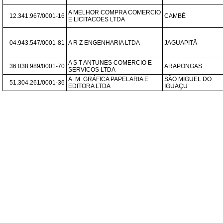
A MELHOR COMPRA COMERCIO 
12.341.967/0001-16
CAMBÉ
E LICITACOES LTDA
04.943.547/0001-81
A R Z ENGENHARIA LTDA
JAGUAPITÃ
A S T ANTUNES COMERCIO E 
36.038.989/0001-70
ARAPONGAS
SERVICOS LTDA
A. M. GRÁFICA PAPELARIA E 
SÃO MIGUEL DO 
51.304.261/0001-36
EDITORA LTDA
IGUAÇU