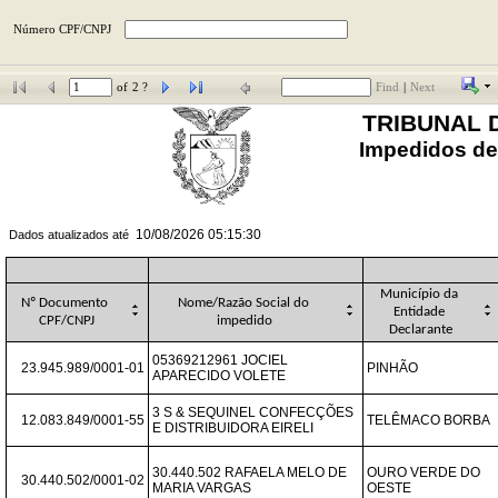
Número CPF/CNPJ
of
2 ?
Find
|
Next
TRIBUNAL 
Impedidos de 
10/08/2026 05:15:30
Dados atualizados até  
Município da 
Nº Documento 
Nome/Razão Social do 
Entidade 
CPF/CNPJ
impedido
Declarante
05369212961 JOCIEL 
23.945.989/0001-01
PINHÃO
APARECIDO VOLETE
3 S & SEQUINEL CONFECÇÕES 
12.083.849/0001-55
TELÊMACO BORBA
E DISTRIBUIDORA EIRELI
30.440.502 RAFAELA MELO DE 
OURO VERDE DO 
30.440.502/0001-02
MARIA VARGAS
OESTE