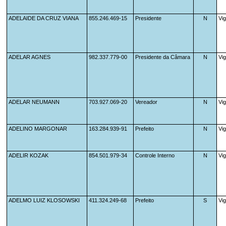
ADELAIDE DA CRUZ VIANA
855.246.469-15
Presidente                    
N
Vi
ADELAR AGNES
982.337.779-00
Presidente da Câmara          
N
Vi
ADELAR NEUMANN
703.927.069-20
Vereador                      
N
Vi
ADELINO MARGONAR
163.284.939-91
Prefeito                      
N
Vi
ADELIR KOZAK
854.501.979-34
Controle Interno              
N
Vi
ADELMO LUIZ KLOSOWSKI
411.324.249-68
Prefeito                      
S
Vi