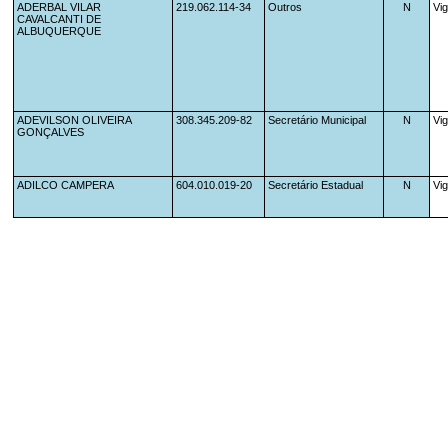
ADERBAL VILAR 
219.062.114-34
Outros
N
Vi
CAVALCANTI DE 
ALBUQUERQUE
ADEVILSON OLIVEIRA 
308.345.209-82
Secretário Municipal
N
Vi
GONÇALVES
ADILCO CAMPERA
604.010.019-20
Secretário Estadual
N
Vi