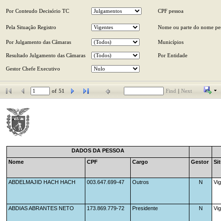
Por Conteudo Decisório TC
CPF pessoa
Pela Situação Registro
Nome ou parte do nome pe
Por Julgamento das Câmaras
Municípios
Resultado Julgamento das Câmaras
Por Entidade
Gestor Chefe Executivo
of
51
Find
|
Next
DADOS DA PESSOA
Nome
CPF
Cargo
Gestor
Si
ABDELMAJID HACH HACH
003.647.699-47
Outros
N
Vi
ABDIAS ABRANTES NETO
173.869.779-72
Presidente
N
Vi