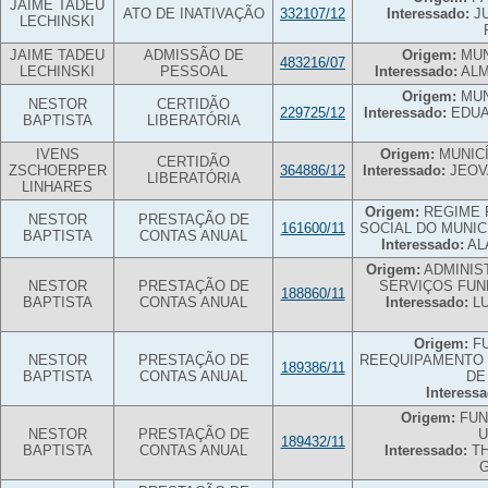
JAIME TADEU
ATO DE INATIVAÇÃO
332107/12
Interessado:
JU
LECHINSKI
JAIME TADEU
ADMISSÃO DE
Origem:
MUN
483216/07
LECHINSKI
PESSOAL
Interessado:
ALM
Origem:
MUN
NESTOR
CERTIDÃO
229725/12
Interessado:
EDUA
BAPTISTA
LIBERATÓRIA
IVENS
Origem:
MUNICÍ
CERTIDÃO
ZSCHOERPER
364886/12
Interessado:
JEOV
LIBERATÓRIA
LINHARES
Origem:
REGIME 
NESTOR
PRESTAÇÃO DE
161600/11
SOCIAL DO MUNIC
BAPTISTA
CONTAS ANUAL
Interessado:
AL
Origem:
ADMINIS
NESTOR
PRESTAÇÃO DE
SERVIÇOS FUN
188860/11
BAPTISTA
CONTAS ANUAL
Interessado:
LU
Origem:
FU
NESTOR
PRESTAÇÃO DE
REEQUIPAMENTO 
189386/11
BAPTISTA
CONTAS ANUAL
DE
Interessa
Origem:
FUN
NESTOR
PRESTAÇÃO DE
189432/11
BAPTISTA
CONTAS ANUAL
Interessado:
TH