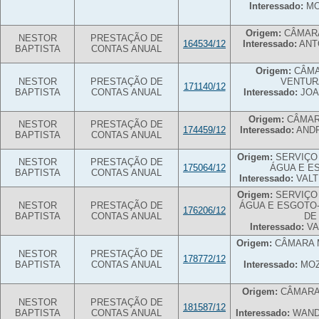
Interessado:
MO
Origem:
CÂMARA
NESTOR
PRESTAÇÃO DE
164534/12
Interessado:
ANT
BAPTISTA
CONTAS ANUAL
Origem:
CÂMA
NESTOR
PRESTAÇÃO DE
VENTUR
171140/12
BAPTISTA
CONTAS ANUAL
Interessado:
JOA
Origem:
CÂMARA
NESTOR
PRESTAÇÃO DE
174459/12
Interessado:
ANDR
BAPTISTA
CONTAS ANUAL
Origem:
SERVIÇO
NESTOR
PRESTAÇÃO DE
175064/12
ÁGUA E E
BAPTISTA
CONTAS ANUAL
Interessado:
VALT
Origem:
SERVIÇO
NESTOR
PRESTAÇÃO DE
ÁGUA E ESGOTO
176206/12
BAPTISTA
CONTAS ANUAL
DE
Interessado:
VA
Origem:
CÂMARA M
NESTOR
PRESTAÇÃO DE
178772/12
BAPTISTA
CONTAS ANUAL
Interessado:
MOZ
Origem:
CÂMARA 
NESTOR
PRESTAÇÃO DE
181587/12
BAPTISTA
CONTAS ANUAL
Interessado:
WAND