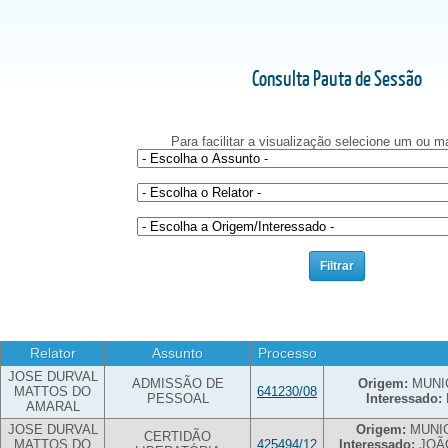
Consulta Pauta de Sessão
Para facilitar a visualização selecione um ou mai
Relator
Assunto
Processo
JOSE DURVAL
ADMISSÃO DE
Origem:
MUNIC
MATTOS DO
641230/08
PESSOAL
Interessado:
AMARAL
JOSE DURVAL
Origem:
MUNIC
CERTIDÃO
MATTOS DO
425494/12
Interessado:
JOÃO