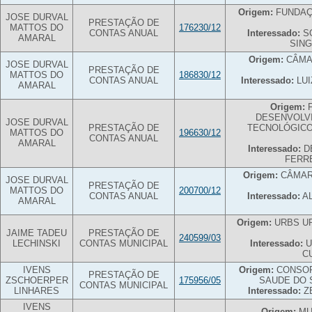
Origem:
FUNDAÇ
JOSE DURVAL
PRESTAÇÃO DE
MATTOS DO
176230/12
CONTAS ANUAL
Interessado:
SO
AMARAL
SIN
Origem:
CÂMAR
JOSE DURVAL
PRESTAÇÃO DE
MATTOS DO
186830/12
CONTAS ANUAL
Interessado:
LUI
AMARAL
Origem:
F
DESENVOLVI
JOSE DURVAL
PRESTAÇÃO DE
TECNOLÓGICO
MATTOS DO
196630/12
CONTAS ANUAL
AMARAL
Interessado:
DE
FERR
Origem:
CÂMAR
JOSE DURVAL
PRESTAÇÃO DE
MATTOS DO
200700/12
CONTAS ANUAL
Interessado:
AL
AMARAL
Origem:
URBS UR
JAIME TADEU
PRESTAÇÃO DE
240599/03
LECHINSKI
CONTAS MUNICIPAL
Interessado:
U
C
IVENS
Origem:
CONSOR
PRESTAÇÃO DE
ZSCHOERPER
175956/05
SAUDE DO 
CONTAS MUNICIPAL
LINHARES
Interessado:
ZE
IVENS
Origem:
MUN