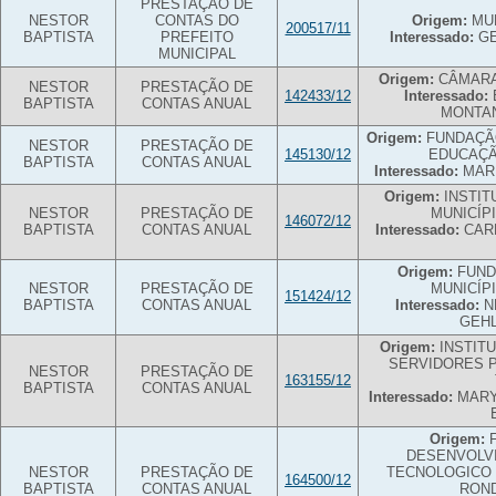
PRESTAÇÃO DE
NESTOR
CONTAS DO
Origem:
MUN
200517/11
BAPTISTA
PREFEITO
Interessado:
GE
MUNICIPAL
Origem:
CÂMARA 
NESTOR
PRESTAÇÃO DE
142433/12
Interessado:
BAPTISTA
CONTAS ANUAL
MONTAN
Origem:
FUNDAÇÃO
NESTOR
PRESTAÇÃO DE
145130/12
EDUCAÇÃ
BAPTISTA
CONTAS ANUAL
Interessado:
MARI
Origem:
INSTIT
NESTOR
PRESTAÇÃO DE
MUNICÍP
146072/12
BAPTISTA
CONTAS ANUAL
Interessado:
CARL
Origem:
FUND
NESTOR
PRESTAÇÃO DE
MUNICÍP
151424/12
BAPTISTA
CONTAS ANUAL
Interessado:
N
GEHL
Origem:
INSTITU
SERVIDORES 
NESTOR
PRESTAÇÃO DE
163155/12
BAPTISTA
CONTAS ANUAL
Interessado:
MARY 
Origem:
F
DESENVOLVI
NESTOR
PRESTAÇÃO DE
TECNOLOGICO
164500/12
BAPTISTA
CONTAS ANUAL
ROND