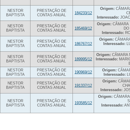
Origem:
CÂMARA
NESTOR
PRESTAÇÃO DE
184233/12
C
BAPTISTA
CONTAS ANUAL
Interessado:
JOAO
Origem:
CÂMARA 
NESTOR
PRESTAÇÃO DE
185469/12
DO
BAPTISTA
CONTAS ANUAL
Interessado:
RO
Origem:
CÂMARA
NESTOR
PRESTAÇÃO DE
186767/12
Interessado:
LU
BAPTISTA
CONTAS ANUAL
Origem:
CÂMARA M
NESTOR
PRESTAÇÃO DE
189995/12
Interessado:
MARIO
BAPTISTA
CONTAS ANUAL
NESTOR
PRESTAÇÃO DE
Origem:
CÂMAR
190969/12
BAPTISTA
CONTAS ANUAL
Interessado:
L
Origem:
CÂMAR
NESTOR
PRESTAÇÃO DE
191337/12
CHA
BAPTISTA
CONTAS ANUAL
Interessado:
JOS
Origem:
CÂMARA 
NESTOR
PRESTAÇÃO DE
S
193585/12
BAPTISTA
CONTAS ANUAL
Interessado:
ANT