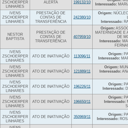
ZSCHOERPER
ALERTA
199132/10
Interessado:
MARIA
LINHARES
IVENS
PRESTAÇÃO DE
Origem:
NÚCLEO
ZSCHOERPER
CONTAS DE
242380/10
LINHARES
TRANSFERÊNCIA
Interessado:
RA
Origem:
ASSOC
PRESTAÇÃO DE
MATERNIDADE E A
NESTOR
CONTAS DE
407959/10
DE M
BAPTISTA
TRANSFERÊNCIA
Interessado:
MAR
FERNA
IVENS
Origem:
PA
ZSCHOERPER
ATO DE INATIVAÇÃO
113096/11
Interessado:
MAR
LINHARES
IVENS
Origem:
MUNI
ZSCHOERPER
ATO DE INATIVAÇÃO
121889/11
Interessado:
ANA
LINHARES
IVENS
Origem:
PA
ZSCHOERPER
ATO DE INATIVAÇÃO
196226/11
Interessado:
D
LINHARES
IVENS
Origem:
PA
ZSCHOERPER
ATO DE INATIVAÇÃO
196650/11
Interessado:
LINHARES
IVENS
Origem:
PA
ZSCHOERPER
ATO DE INATIVAÇÃO
350969/11
Interessado:
ROSA
LINHARES
IVENS