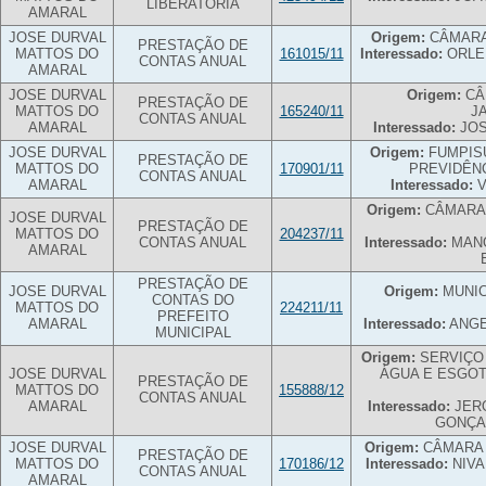
LIBERATÓRIA
AMARAL
JOSE DURVAL
Origem:
CÂMARA
PRESTAÇÃO DE
MATTOS DO
161015/11
Interessado:
ORLEI
CONTAS ANUAL
AMARAL
JOSE DURVAL
Origem:
CÂ
PRESTAÇÃO DE
MATTOS DO
165240/11
J
CONTAS ANUAL
AMARAL
Interessado:
JOS
JOSE DURVAL
Origem:
FUMPISU
PRESTAÇÃO DE
MATTOS DO
170901/11
PREVIDÊNC
CONTAS ANUAL
AMARAL
Interessado:
V
Origem:
CÂMARA 
JOSE DURVAL
PRESTAÇÃO DE
MATTOS DO
204237/11
CONTAS ANUAL
Interessado:
MANO
AMARAL
PRESTAÇÃO DE
JOSE DURVAL
Origem:
MUNIC
CONTAS DO
MATTOS DO
224211/11
PREFEITO
AMARAL
Interessado:
ANGE
MUNICIPAL
Origem:
SERVIÇO
JOSE DURVAL
ÁGUA E ESGOT
PRESTAÇÃO DE
MATTOS DO
155888/12
CONTAS ANUAL
AMARAL
Interessado:
JER
GONÇA
JOSE DURVAL
Origem:
CÂMARA 
PRESTAÇÃO DE
MATTOS DO
170186/12
Interessado:
NIVA
CONTAS ANUAL
AMARAL