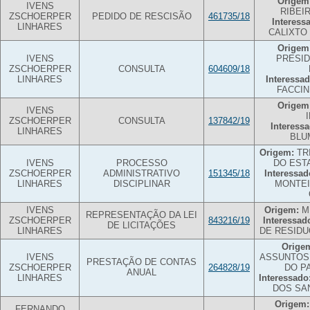
Origem
IVENS
RIBEI
ZSCHOERPER
PEDIDO DE RESCISÃO
461735/18
Interess
LINHARES
CALIXTO
Origem
IVENS
PRESI
ZSCHOERPER
CONSULTA
604609/18
LINHARES
Interessad
FACCIN
Origem
IVENS
ZSCHOERPER
CONSULTA
137842/19
Interessa
LINHARES
BLU
Origem:
TR
IVENS
PROCESSO
DO EST
ZSCHOERPER
ADMINISTRATIVO
151345/18
Interessad
LINHARES
DISCIPLINAR
MONTEI
IVENS
Origem:
MU
REPRESENTAÇÃO DA LEI
ZSCHOERPER
843216/19
Interessad
DE LICITAÇÕES
LINHARES
DE RESIDU
Orige
IVENS
ASSUNTOS
PRESTAÇÃO DE CONTAS
ZSCHOERPER
264828/19
DO P
ANUAL
LINHARES
Interessado
DOS SA
Origem:
FERNANDO