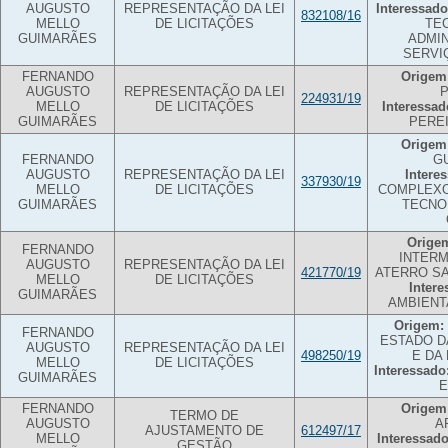
AUGUSTO
REPRESENTAÇÃO DA LEI
Interessado
832108/16
MELLO
DE LICITAÇÕES
TE
GUIMARÃES
ADMI
SERVI
FERNANDO
Origem
AUGUSTO
REPRESENTAÇÃO DA LEI
224931/19
MELLO
DE LICITAÇÕES
Interessad
GUIMARÃES
PERE
Origem
FERNANDO
G
AUGUSTO
REPRESENTAÇÃO DA LEI
Intere
337930/19
MELLO
DE LICITAÇÕES
COMPLEXO
GUIMARÃES
TECNO
Orige
FERNANDO
INTERM
AUGUSTO
REPRESENTAÇÃO DA LEI
421770/19
ATERRO SA
MELLO
DE LICITAÇÕES
Intere
GUIMARÃES
AMBIENT
Origem:
FERNANDO
ESTADO D
AUGUSTO
REPRESENTAÇÃO DA LEI
498250/19
E DA
MELLO
DE LICITAÇÕES
Interessado
GUIMARÃES
E
FERNANDO
Origem
TERMO DE
AUGUSTO
A
AJUSTAMENTO DE
612497/17
MELLO
Interessado
GESTÃO