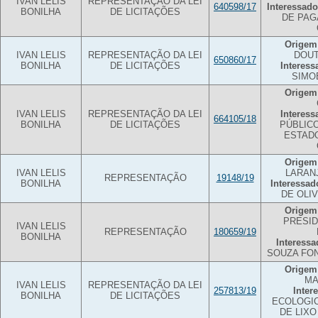
IVAN LELIS
REPRESENTAÇÃO DA LEI
640598/17
Interessado
BONILHA
DE LICITAÇÕES
DE PAG
Origem
IVAN LELIS
REPRESENTAÇÃO DA LEI
DOUT
650860/17
BONILHA
DE LICITAÇÕES
Interess
SIMO
Origem
IVAN LELIS
REPRESENTAÇÃO DA LEI
Interess
664105/18
BONILHA
DE LICITAÇÕES
PÚBLIC
ESTAD
Origem
IVAN LELIS
LARAN
REPRESENTAÇÃO
19148/19
BONILHA
Interessad
DE OLI
Origem
PRESI
IVAN LELIS
REPRESENTAÇÃO
180659/19
BONILHA
Interessa
SOUZA FO
Origem
MA
IVAN LELIS
REPRESENTAÇÃO DA LEI
257813/19
Inter
BONILHA
DE LICITAÇÕES
ECOLOGI
DE LIXO