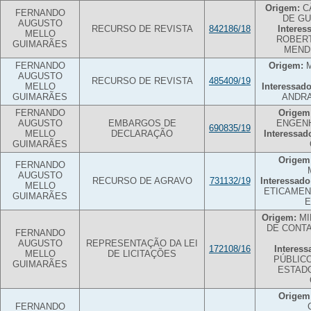
Origem:
C
FERNANDO
DE G
AUGUSTO
RECURSO DE REVISTA
842186/18
Interes
MELLO
ROBERT
GUIMARÃES
MEND
FERNANDO
Origem:
M
AUGUSTO
RECURSO DE REVISTA
485409/19
MELLO
Interessado
GUIMARÃES
ANDRA
FERNANDO
Origem
AUGUSTO
EMBARGOS DE
ENGENH
690835/19
MELLO
DECLARAÇÃO
Interessad
GUIMARÃES
Origem
FERNANDO
AUGUSTO
RECURSO DE AGRAVO
731132/19
Interessado
MELLO
ETICAMEN
GUIMARÃES
E
Origem:
MI
DE CONT
FERNANDO
AUGUSTO
REPRESENTAÇÃO DA LEI
172108/16
Interess
MELLO
DE LICITAÇÕES
PÚBLIC
GUIMARÃES
ESTAD
Origem
FERNANDO