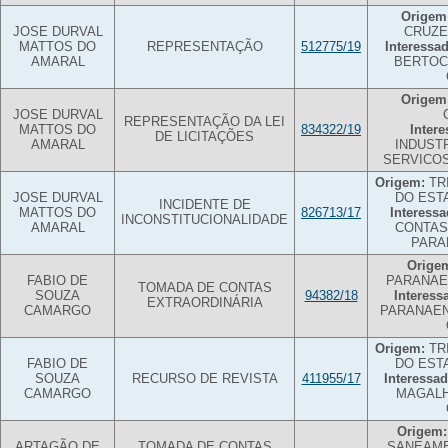
Origem
JOSE DURVAL
CRUZE
MATTOS DO
REPRESENTAÇÃO
512775/19
Interessad
AMARAL
BERTOC
Origem
JOSE DURVAL
REPRESENTAÇÃO DA LEI
MATTOS DO
834322/19
Intere
DE LICITAÇÕES
AMARAL
INDUST
SERVICOS
Origem:
TR
JOSE DURVAL
DO EST
INCIDENTE DE
MATTOS DO
826713/17
Interessa
INCONSTITUCIONALIDADE
AMARAL
CONTAS
PARA
Orige
FABIO DE
PARANAE
TOMADA DE CONTAS
SOUZA
94382/18
Interess
EXTRAORDINÁRIA
CAMARGO
PARANAEN
Origem:
TR
FABIO DE
DO EST
SOUZA
RECURSO DE REVISTA
411955/17
Interessad
CAMARGO
MAGALH
Origem:
ARTAGÃO DE
TOMADA DE CONTAS
SANEAME