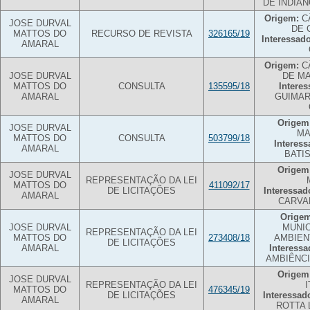
DE INDIA
Origem:
C
JOSE DURVAL
DE 
MATTOS DO
RECURSO DE REVISTA
326165/19
Interessado
AMARAL
Origem:
C
JOSE DURVAL
DE M
MATTOS DO
CONSULTA
135595/18
Interes
AMARAL
GUIMAR
Origem
JOSE DURVAL
MA
MATTOS DO
CONSULTA
503799/18
Interess
AMARAL
BATI
Origem
JOSE DURVAL
REPRESENTAÇÃO DA LEI
MATTOS DO
411092/17
DE LICITAÇÕES
Interessad
AMARAL
CARVA
Origem
JOSE DURVAL
MUNIC
REPRESENTAÇÃO DA LEI
MATTOS DO
273408/18
AMBIEN
DE LICITAÇÕES
AMARAL
Interessa
AMBIÊNCI
Origem
JOSE DURVAL
REPRESENTAÇÃO DA LEI
MATTOS DO
476345/19
DE LICITAÇÕES
Interessad
AMARAL
ROTTA 