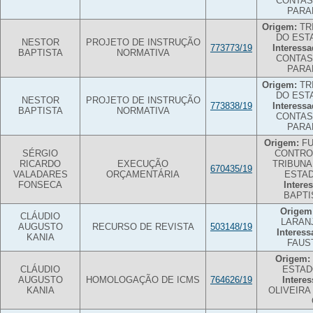
CONTAS
PARA
Origem:
TR
DO EST
NESTOR
PROJETO DE INSTRUÇÃO
773773/19
Interessa
BAPTISTA
NORMATIVA
CONTAS
PARA
Origem:
TR
DO EST
NESTOR
PROJETO DE INSTRUÇÃO
773838/19
Interessa
BAPTISTA
NORMATIVA
CONTAS
PARA
Origem:
FU
SÉRGIO
CONTRO
RICARDO
EXECUÇÃO
TRIBUNA
670435/19
VALADARES
ORÇAMENTÁRIA
ESTA
FONSECA
Intere
BAPTI
Origem
CLÁUDIO
LARAN
AUGUSTO
RECURSO DE REVISTA
503148/19
Interess
KANIA
FAUS
Origem:
CLÁUDIO
ESTAD
AUGUSTO
HOMOLOGAÇÃO DE ICMS
764626/19
Intere
KANIA
OLIVEIRA