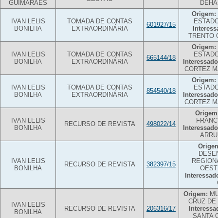
GUIMARÃES
DEHA
Origem:
IVAN LELIS
TOMADA DE CONTAS
ESTADO
601927/15
BONILHA
EXTRAORDINÁRIA
Interess
TRENTO 
Origem:
IVAN LELIS
TOMADA DE CONTAS
ESTADO
665144/18
BONILHA
EXTRAORDINÁRIA
Interessado
CORTEZ M
Origem:
IVAN LELIS
TOMADA DE CONTAS
ESTADO
854540/18
BONILHA
EXTRAORDINÁRIA
Interessado
CORTEZ M
Origem
IVAN LELIS
FRANC
RECURSO DE REVISTA
498022/14
BONILHA
Interessado
ARRU
Orige
DESE
IVAN LELIS
REGION
RECURSO DE REVISTA
382397/15
BONILHA
OEST
Interessad
Origem:
MU
CRUZ DE
IVAN LELIS
RECURSO DE REVISTA
206316/17
Interessa
BONILHA
SANTA 