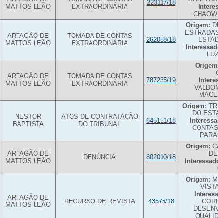
223117/18
MATTOS LEÃO
EXTRAORDINÁRIA
Intere
CHAOWI
Origem:
D
ESTRADAS
ARTAGÃO DE
TOMADA DE CONTAS
262058/18
ESTA
MATTOS LEÃO
EXTRAORDINÁRIA
Interessad
LU
Origem
ARTAGÃO DE
TOMADA DE CONTAS
787235/19
Intere
MATTOS LEÃO
EXTRAORDINÁRIA
VALDO
MACE
Origem:
TR
DO EST
NESTOR
ATOS DE CONTRATAÇÃO
645151/18
Interessa
BAPTISTA
DO TRIBUNAL
CONTAS
PARA
Origem:
C
ARTAGÃO DE
DE
DENÚNCIA
802010/18
MATTOS LEÃO
Interessad
Origem:
MU
VIST
Interes
ARTAGÃO DE
RECURSO DE REVISTA
43575/18
CORP
MATTOS LEÃO
DESENV
QUALID