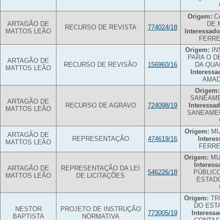
Origem:
C
ARTAGÃO DE
DE 
RECURSO DE REVISTA
774024/18
MATTOS LEÃO
Interessado
FERRE
Origem:
IN
PARA O 
ARTAGÃO DE
RECURSO DE REVISÃO
156960/16
DA QUA
MATTOS LEÃO
Interessa
AMAD
Origem:
SANEAME
ARTAGÃO DE
RECURSO DE AGRAVO
724098/19
Interessad
MATTOS LEÃO
SANEAMEN
Origem:
MU
ARTAGÃO DE
REPRESENTAÇÃO
474619/16
Interes
MATTOS LEÃO
FERRE
Origem:
MU
Interess
ARTAGÃO DE
REPRESENTAÇÃO DA LEI
546226/18
PÚBLIC
MATTOS LEÃO
DE LICITAÇÕES
ESTAD
Origem:
TR
DO EST
NESTOR
PROJETO DE INSTRUÇÃO
773005/19
Interessa
BAPTISTA
NORMATIVA