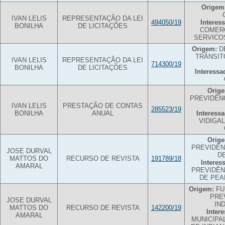
Origem
IVAN LELIS
REPRESENTAÇÃO DA LEI
494050/19
Interes
BONILHA
DE LICITAÇÕES
COMERC
SERVICO
Origem:
D
TRÂNSIT
IVAN LELIS
REPRESENTAÇÃO DA LEI
714300/19
BONILHA
DE LICITAÇÕES
Interessa
Orig
PREVIDÊN
IVAN LELIS
PRESTAÇÃO DE CONTAS
285523/19
BONILHA
ANUAL
Interessa
VIDIGA
Orig
PREVIDÊN
JOSE DURVAL
D
MATTOS DO
RECURSO DE REVISTA
191789/18
Interes
AMARAL
PREVIDÊN
DE PEA
Origem:
FU
PRE
JOSE DURVAL
IN
MATTOS DO
RECURSO DE REVISTA
142200/19
Inter
AMARAL
MUNICIPA