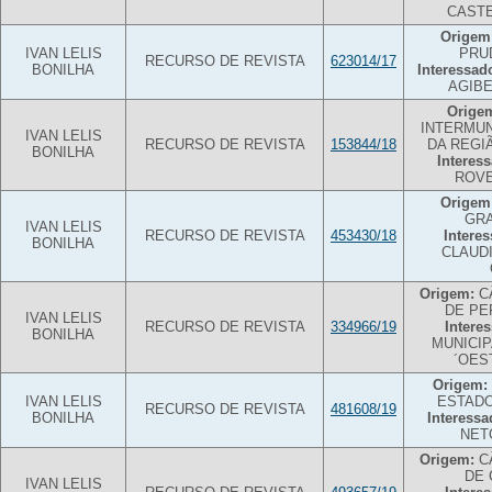
CAST
Origem
IVAN LELIS
PRU
RECURSO DE REVISTA
623014/17
BONILHA
Interessad
AGIB
Orige
INTERMUN
IVAN LELIS
RECURSO DE REVISTA
153844/18
DA REGI
BONILHA
Interes
ROVE
Origem
GRA
IVAN LELIS
RECURSO DE REVISTA
453430/18
Intere
BONILHA
CLAUD
Origem:
C
DE PE
IVAN LELIS
RECURSO DE REVISTA
334966/19
Intere
BONILHA
MUNICIP
´OES
Origem:
IVAN LELIS
ESTADO
RECURSO DE REVISTA
481608/19
BONILHA
Interessa
NET
Origem:
C
DE 
IVAN LELIS