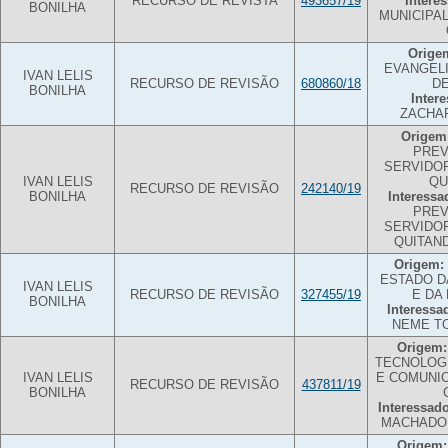
RECURSO DE REVISTA
493657/19
Intere
BONILHA
MUNICIPA
Orige
EVANGEL
IVAN LELIS
RECURSO DE REVISÃO
680860/18
DE
BONILHA
Inter
ZACHA
Origem
PREV
SERVIDO
IVAN LELIS
QU
RECURSO DE REVISÃO
242140/19
BONILHA
Interessa
PREV
SERVIDO
QUITAN
Origem:
ESTADO D
IVAN LELIS
RECURSO DE REVISÃO
327455/19
E DA
BONILHA
Interessa
NEME T
Origem:
TECNOLOG
IVAN LELIS
E COMUNI
RECURSO DE REVISÃO
437811/19
BONILHA
Interessado
MACHADO 
Origem: