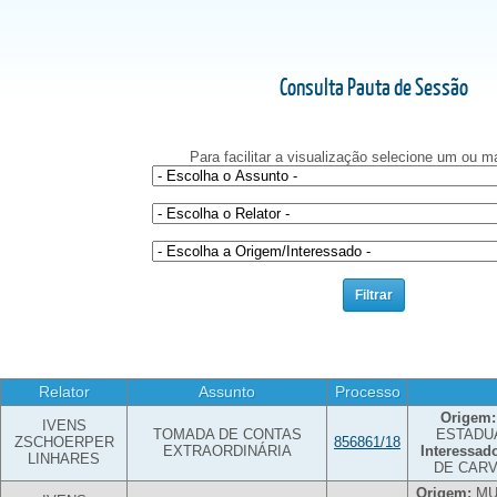
Consulta Pauta de Sessão
Para facilitar a visualização selecione um ou mai
Relator
Assunto
Processo
Origem:
IVENS
TOMADA DE CONTAS
ESTADU
ZSCHOERPER
856861/18
EXTRAORDINÁRIA
Interessad
LINHARES
DE CAR
Origem:
MU