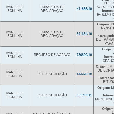
DESE
IVAN LELIS
EMBARGOS DE
AGROPECU
411855/19
BONILHA
DECLARAÇÃO
Interes
REQUIÃO D
Origem:
D
TRÂNSIT
IVAN LELIS
EMBARGOS DE
641664/19
BONILHA
DECLARAÇÃO
Interessad
DE TRÂNS
PARA
Origem
IVAN LELIS
RECURSO DE AGRAVO
736800/19
BONILHA
Intere
GRANO
Origem:
MI
DE CONT
IVAN LELIS
REPRESENTAÇÃO
144990/10
BONILHA
Interessa
BITUR
Origem:
MU
IVAN LELIS
REPRESENTAÇÃO
183744/11
Intere
BONILHA
MUNICIPAL
Origem