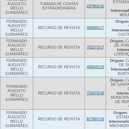
ESTADU
AUGUSTO
TOMADA DE CONTAS
237803/16
MELLO
EXTRAORDINÁRIA
Interessad
GUIMARÃES
WOLF
FERNANDO
Origem
AUGUSTO
RECURSO DE REVISTA
495865/17
MELLO
Interessa
GUIMARÃES
CAST
FERNANDO
Origem:
C
AUGUSTO
DE PON
RECURSO DE REVISTA
752272/17
MELLO
Intere
GUIMARÃES
LORENÇ
FERNANDO
Origem:
C
AUGUSTO
DE D
RECURSO DE REVISTA
468543/18
MELLO
Interessa
GUIMARÃES
BORT
Origem:
C
DE SANT
FERNANDO
AUGUSTO
RECURSO DE REVISTA
721672/18
Intere
MELLO
MUNICIPA
GUIMARÃES
DE MO
FERNANDO
Origem:
AUGUSTO
ESTAD
RECURSO DE REVISTA
817807/18
MELLO
Interessado
GUIMARÃES
MACHADO 