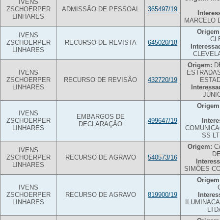
IVENS
ZSCHOERPER
ADMISSÃO DE PESSOAL
365497/19
Interes
LINHARES
MARCELO D
Origem
IVENS
CL
ZSCHOERPER
RECURSO DE REVISTA
645020/18
Interessa
LINHARES
CLEVEL
Origem:
D
IVENS
ESTRADAS
ZSCHOERPER
RECURSO DE REVISÃO
432720/19
ESTA
LINHARES
Interessa
JÚNI
Origem
IVENS
EMBARGOS DE
ZSCHOERPER
499647/19
Inter
DECLARAÇÃO
LINHARES
COMUNICA
SS L
Origem:
C
IVENS
DE
ZSCHOERPER
RECURSO DE AGRAVO
540573/16
Interes
LINHARES
SIMÕES C
Origem
IVENS
ZSCHOERPER
RECURSO DE AGRAVO
819900/19
Interes
LINHARES
ILUMINACA
LTD