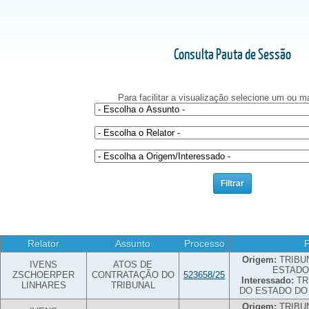
Consulta Pauta de Sessão
Para facilitar a visualização selecione um ou mai
Relator
Assunto
Processo
P
Origem:
TRIBU
IVENS
ATOS DE
ESTADO
ZSCHOERPER
CONTRATAÇÃO DO
523658/25
Interessado:
TR
LINHARES
TRIBUNAL
DO ESTADO DO
Origem:
TRIBU