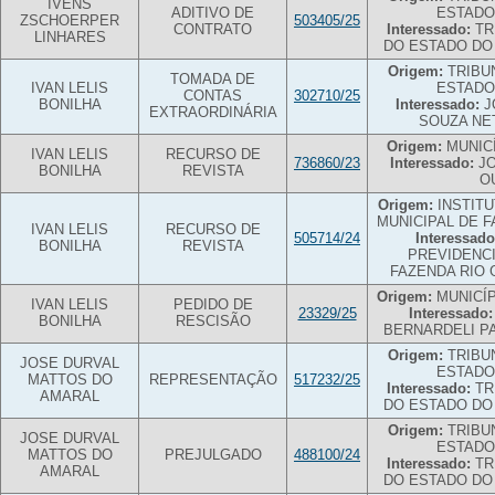
IVENS
ADITIVO DE
ESTADO
ZSCHOERPER
503405/25
CONTRATO
Interessado:
TR
LINHARES
DO ESTADO DO
Origem:
TRIBUN
TOMADA DE
IVAN LELIS
ESTADO
CONTAS
302710/25
BONILHA
Interessado:
J
EXTRAORDINÁRIA
SOUZA NE
Origem:
MUNIC
IVAN LELIS
RECURSO DE
736860/23
Interessado:
JO
BONILHA
REVISTA
O
Origem:
INSTITU
MUNICIPAL DE 
IVAN LELIS
RECURSO DE
505714/24
Interessado
BONILHA
REVISTA
PREVIDENCI
FAZENDA RIO
Origem:
MUNICÍP
IVAN LELIS
PEDIDO DE
23329/25
Interessado:
BONILHA
RESCISÃO
BERNARDELI P
Origem:
TRIBU
JOSE DURVAL
ESTADO
MATTOS DO
REPRESENTAÇÃO
517232/25
Interessado:
TR
AMARAL
DO ESTADO DO
Origem:
TRIBU
JOSE DURVAL
ESTADO
MATTOS DO
PREJULGADO
488100/24
Interessado:
TR
AMARAL
DO ESTADO DO