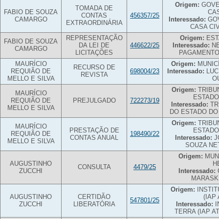
Origem:
GOVE
TOMADA DE
FABIO DE SOUZA
CAS
CONTAS
456357/25
CAMARGO
Interessado:
GOV
EXTRAORDINÁRIA
CASA CI
REPRESENTAÇÃO
Origem:
EST
FABIO DE SOUZA
DA LEI DE
446622/25
Interessado:
NE
CAMARGO
LICITAÇÕES
PAGAMENTO
MAURÍCIO
Origem:
MUNIC
RECURSO DE
REQUIÃO DE
698004/23
Interessado:
LUC
REVISTA
MELLO E SILVA
O
Origem:
TRIBU
MAURÍCIO
ESTADO
REQUIÃO DE
PREJULGADO
722273/19
Interessado:
TR
MELLO E SILVA
DO ESTADO DO
Origem:
TRIBUN
MAURÍCIO
PRESTAÇÃO DE
ESTADO
REQUIÃO DE
198490/22
CONTAS ANUAL
Interessado:
J
MELLO E SILVA
SOUZA NE
Origem:
MUNI
AUGUSTINHO
H
CONSULTA
4479/25
ZUCCHI
Interessado:
MARASK
Origem:
INSTIT
AUGUSTINHO
CERTIDÃO
(IAP
547801/25
ZUCCHI
LIBERATÓRIA
Interessado:
I
TERRA (IAP A