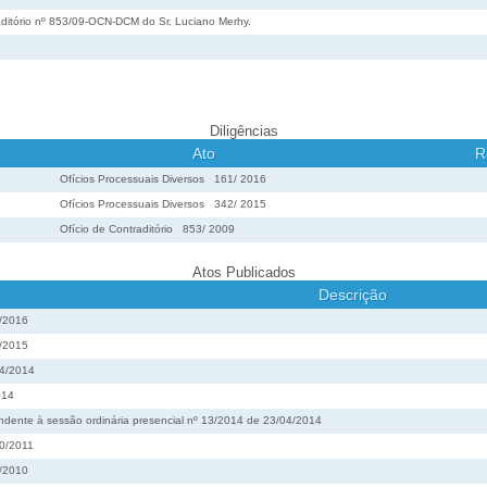
traditório nº 853/09-OCN-DCM do Sr. Luciano Merhy.
Diligências
Ato
R
Ofícios Processuais Diversos
161
/
2016
Ofícios Processuais Diversos
342
/
2015
Ofício de Contraditório
853
/
2009
Atos Publicados
Descrição
6/2016
1/2015
34/2014
014
ente à sessão ordinária presencial nº 13/2014 de 23/04/2014
60/2011
6/2010