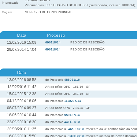
LUCIANO MERHY
Interessado
Procuradores: LUIZ GUSTAVO BOTOGOSKI (credenciado, inclusão:18/06/14
Origem
MUNICÍPIO DE CONGONHINHAS
Data
Processo
12/02/2016 15:09
696118/14
PEDIDO DE RESCISÃO
29/07/2014 17:04
696118/14
PEDIDO DE RESCISÃO
Data
13/06/2016 08:58
do Protocolo
488261/16
18/02/2016 11:42
AR do ofício OPD - 161/16 - GP
15/04/2015 12:38
AR do ofício OPD - 342/15 - GP
04/12/2014 18:06
do Protocolo
1110236/14
08/07/2014 09:27
AR do oficio OPD - 788/14 - GP
18/06/2014 10:44
do Protocolo
559137/14
22/09/2010 16:30
do Protocolo
441421/10
30/08/2010 11:35
do Protocolo nº
465800/10
, referente ao 3º contraditório do se
16/03/2010 15:50
do Protocolo nº
130108/10
, referente juntada de novos docume