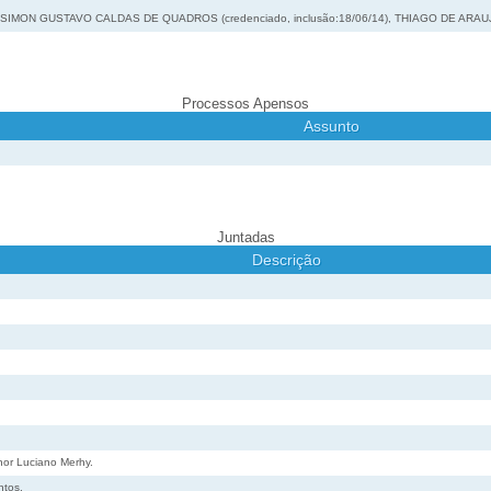
), SIMON GUSTAVO CALDAS DE QUADROS (credenciado, inclusão:18/06/14), THIAGO DE ARAUJ
Processos Apensos
Assunto
Juntadas
Descrição
nhor Luciano Merhy.
ntos.