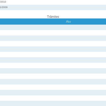
2/2010
21/2009
Trâmites
Ato