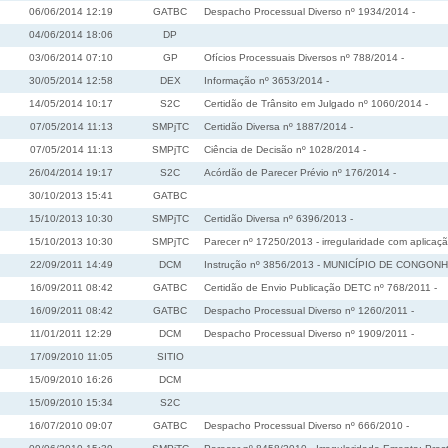
06/06/2014 12:19
GATBC
Despacho Processual Diverso nº 1934/2014 -
04/06/2014 18:06
DP
03/06/2014 07:10
GP
Ofícios Processuais Diversos nº 788/2014 -
30/05/2014 12:58
DEX
Informação nº 3653/2014 -
14/05/2014 10:17
S2C
Certidão de Trânsito em Julgado nº 1060/2014 -
07/05/2014 11:13
SMPjTC
Certidão Diversa nº 1887/2014 -
07/05/2014 11:13
SMPjTC
Ciência de Decisão nº 1028/2014 -
26/04/2014 19:17
S2C
Acórdão de Parecer Prévio nº 176/2014 -
30/10/2013 15:41
GATBC
15/10/2013 10:30
SMPjTC
Certidão Diversa nº 6396/2013 -
15/10/2013 10:30
SMPjTC
Parecer nº 17250/2013 - irregularidade com aplicaçã
22/09/2011 14:49
DCM
Instrução nº 3856/2013 - MUNICÍPIO DE CONGONHINHAS
16/09/2011 08:42
GATBC
Certidão de Envio Publicação DETC nº 768/2011 -
16/09/2011 08:42
GATBC
Despacho Processual Diverso nº 1260/2011 -
11/01/2011 12:29
DCM
Despacho Processual Diverso nº 1909/2011 -
17/09/2010 11:05
SITIO
15/09/2010 16:26
DCM
15/09/2010 15:34
S2C
16/07/2010 09:07
GATBC
Despacho Processual Diverso nº 666/2010 -