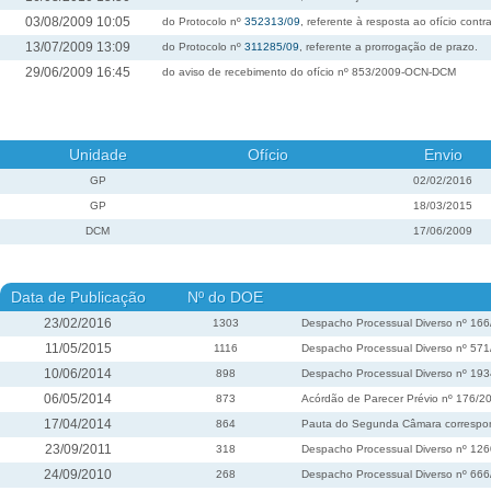
03/08/2009 10:05
do Protocolo nº
352313/09
, referente à resposta ao ofício con
13/07/2009 13:09
do Protocolo nº
311285/09
, referente a prorrogação de prazo.
29/06/2009 16:45
do aviso de recebimento do ofício nº 853/2009-OCN-DCM
Unidade
Ofício
Envio
GP
02/02/2016
GP
18/03/2015
DCM
17/06/2009
Data de Publicação
Nº do DOE
23/02/2016
1303
Despacho Processual Diverso nº 16
11/05/2015
1116
Despacho Processual Diverso nº 57
10/06/2014
898
Despacho Processual Diverso nº 19
06/05/2014
873
Acórdão de Parecer Prévio nº 176/2
17/04/2014
864
Pauta do Segunda Câmara correspond
23/09/2011
318
Despacho Processual Diverso nº 12
24/09/2010
268
Despacho Processual Diverso nº 66