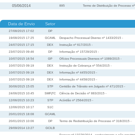
05/06/2014
895
Termo de Distribuição de Processo 
Data de Envio
Setor
27/08/2015 17:02
DP
19/08/2015 17:25
GCAML
Despacho Processual Diverso nº 1433/2015 -
24/07/2015 17:15
DEX
Instrução nº 617/2015 -
23/07/2015 09:46
DP
Informação nº 15729/2015 -
10/07/2015 16:54
GP
Ofícios Processuais Diversos nº 1089/2015 -
10/07/2015 09:19
DEX
Instrução de Cobrança nº 554/2015 -
10/07/2015 09:19
DEX
Informação nº 4455/2015 -
10/07/2015 09:19
DEX
Informação nº 4458/2015 -
30/06/2015 15:05
STP
Certidão de Trânsito em Julgado nº 471/2015 -
24/06/2015 10:45
SMPjTC
Ciência de Decisão nº 883/2015 -
12/06/2015 10:23
STP
Acórdão nº 2564/2015 -
12/06/2015 10:17
S1C
20/01/2015 18:08
GCAML
20/01/2015 10:06
DP
Termo de Redistribuição de Processo nº 318/2015 -
29/09/2014 13:27
GCILB
Parecer nº 13276/2014 - conhecimento e não provimen