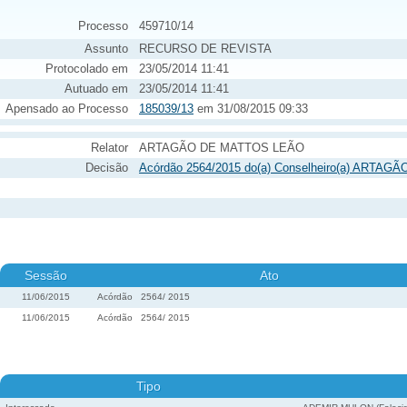
Processo
459710/14
Assunto
RECURSO DE REVISTA
Protocolado em
23/05/2014 11:41
Autuado em
23/05/2014 11:41
Apensado ao Processo
185039/13
em 31/08/2015 09:33
Relator
ARTAGÃO DE MATTOS LEÃO
Decisão
Acórdão 2564/2015 do(a) Conselheiro(a) ARTAG
Sessão
Ato
11/06/2015
Acórdão
2564
/
2015
11/06/2015
Acórdão
2564
/
2015
Tipo