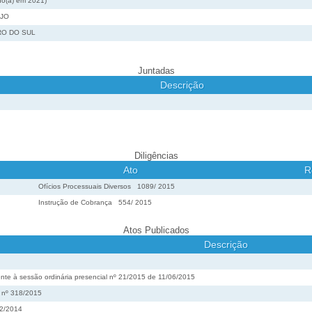
o(a) em 2021)
UJO
RO DO SUL
Juntadas
Descrição
Diligências
Ato
R
Ofícios Processuais Diversos
1089
/
2015
Instrução de Cobrança
554
/
2015
Atos Publicados
Descrição
nte à sessão ordinária presencial nº 21/2015 de 11/06/2015
o nº 318/2015
52/2014