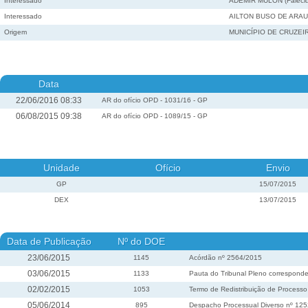
Interessado
ADEMIR MULON (Falecid
Interessado
AILTON BUSO DE ARA
Origem
MUNICÍPIO DE CRUZEI
Data
22/06/2016 08:33
AR do ofício OPD - 1031/16 - GP
06/08/2015 09:38
AR do ofício OPD - 1089/15 - GP
Unidade
Ofício
Envio
GP
15/07/2015
DEX
13/07/2015
Data de Publicação
Nº do DOE
23/06/2015
1145
Acórdão nº 2564/2015
03/06/2015
1133
Pauta do Tribunal Pleno corresponde
02/02/2015
1053
Termo de Redistribuição de Process
05/06/2014
895
Despacho Processual Diverso nº 12