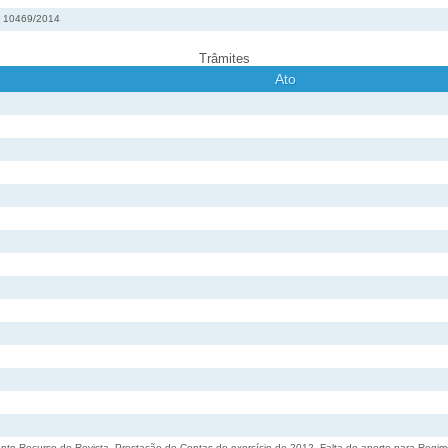
nº 10469/2014
Trâmites
Ato
to Recurso de Revista. Prestação de Contas do exercício de 2012. Falta de aporte para Regime