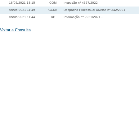
18/05/2021 13:15
CGM
Instrução nº 4357/2022 -
05/05/2021 11:49
GCNB
Despacho Processual Diverso nº 342/2021 -
05/05/2021 11:44
DP
Informação nº 2921/2021 -
Voltar a Consulta