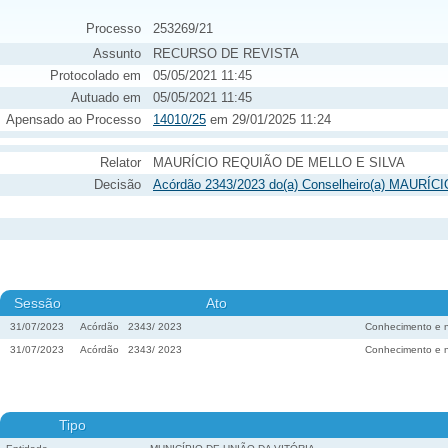
Processo
253269/21
Assunto
RECURSO DE REVISTA
Protocolado em
05/05/2021 11:45
Autuado em
05/05/2021 11:45
Apensado ao Processo
14010/25
em 29/01/2025 11:24
Relator
MAURÍCIO REQUIÃO DE MELLO E SILVA
Decisão
Acórdão 2343/2023 do(a) Conselheiro(a) MAURÍ
Sessão
Ato
31/07/2023
Acórdão
2343
/
2023
Conhecimento e 
31/07/2023
Acórdão
2343
/
2023
Conhecimento e 
Tipo