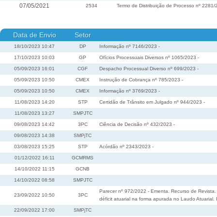
07/05/2021
2534
Termo de Distribuição de Processo nº 2281
Data de Envio
Setor
18/10/2023 10:47
DP
Informação nº 7146/2023 -
17/10/2023 10:03
GP
Ofícios Processuais Diversos nº 1065/2023 -
05/09/2023 16:01
CGF
Despacho Processual Diverso nº 699/2023 -
05/09/2023 10:50
CMEX
Instrução de Cobrança nº 785/2023 -
05/09/2023 10:50
CMEX
Informação nº 3769/2023 -
11/08/2023 14:20
STP
Certidão de Trânsito em Julgado nº 944/2023 -
11/08/2023 13:27
SMPJTC
09/08/2023 14:42
3PC
Ciência de Decisão nº 432/2023 -
09/08/2023 14:38
SMPjTC
03/08/2023 15:25
STP
Acórdão nº 2343/2023 -
01/12/2022 16:11
GCMRMS
14/10/2022 11:15
GCNB
14/10/2022 08:58
SMPJTC
Parecer nº 972/2022 - Ementa. Recurso de Revista.
23/09/2022 10:50
3PC
déficit atuarial na forma apurada no Laudo Atuarial
22/09/2022 17:00
SMPjTC