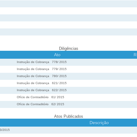
Diligências
Ato
R
Instrução de Cobrança
778
/
2015
Instrução de Cobrança
779
/
2015
Instrução de Cobrança
780
/
2015
Instrução de Cobrança
621
/
2015
Instrução de Cobrança
622
/
2015
Ofício de Contraditório
61
/
2015
Ofício de Contraditório
62
/
2015
Atos Publicados
Descrição
93/2015