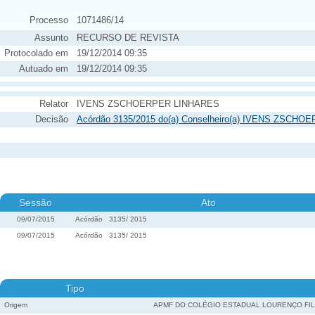
Processo
1071486/14
Assunto
RECURSO DE REVISTA
Protocolado em
19/12/2014 09:35
Autuado em
19/12/2014 09:35
Relator
IVENS ZSCHOERPER LINHARES
Decisão
Acórdão 3135/2015 do(a) Conselheiro(a) IVENS ZSCHO
Sessão
Ato
09/07/2015
Acórdão
3135
/
2015
09/07/2015
Acórdão
3135
/
2015
Tipo
Origem
APMF DO COLÉGIO ESTADUAL LOURENÇO FI