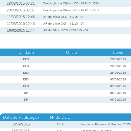
28/08/2015 07:31
Devolução do Ofício - IDC - 622/15 - DEX
28/08/2015 07:31
Devolução do Ofício - IDC - 621/15 - DEX
11/03/2015 12:45
AR do ofício OCN - 62/15 - DP
11/03/2015 12:45
AR do ofício OCN - 61/15 - DP
19/02/2015 11:44
AR do Ofício OCN - 62/2015 - DP
Unidade
Ofício
Envio
DEX
28/09/2015
DEX
28/09/2015
DEX
28/09/2015
DEX
05/08/2015
DEX
05/08/2015
DP
06/01/2015
DP
06/01/2015
Data de Publicação
Nº do DOE
30/09/2015
1214
Despacho Processual Diverso nº 22
1162
Acórdão nº 3135/2015