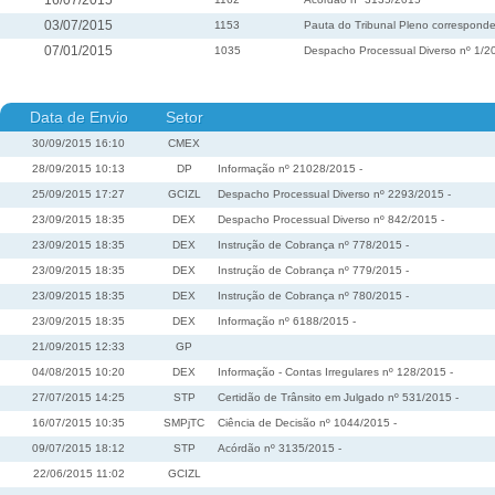
16/07/2015
03/07/2015
1153
Pauta do Tribunal Pleno corresponde
07/01/2015
1035
Despacho Processual Diverso nº 1/2
Data de Envio
Setor
30/09/2015 16:10
CMEX
28/09/2015 10:13
DP
Informação nº 21028/2015 -
25/09/2015 17:27
GCIZL
Despacho Processual Diverso nº 2293/2015 -
23/09/2015 18:35
DEX
Despacho Processual Diverso nº 842/2015 -
23/09/2015 18:35
DEX
Instrução de Cobrança nº 778/2015 -
23/09/2015 18:35
DEX
Instrução de Cobrança nº 779/2015 -
23/09/2015 18:35
DEX
Instrução de Cobrança nº 780/2015 -
23/09/2015 18:35
DEX
Informação nº 6188/2015 -
21/09/2015 12:33
GP
04/08/2015 10:20
DEX
Informação - Contas Irregulares nº 128/2015 -
27/07/2015 14:25
STP
Certidão de Trânsito em Julgado nº 531/2015 -
16/07/2015 10:35
SMPjTC
Ciência de Decisão nº 1044/2015 -
09/07/2015 18:12
STP
Acórdão nº 3135/2015 -
22/06/2015 11:02
GCIZL