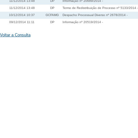
11/12/2014 13:48
DP
Informação nº 20689/2014 -
11/12/2014 13:48
DP
Termo de Redistribuição de Processo nº 5133/2014 -
10/12/2014 10:37
GCFAMG
Despacho Processual Diverso nº 2678/2014 -
09/12/2014 11:11
DP
Informação nº 20519/2014 -
Voltar a Consulta