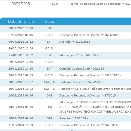
06/01/2015
1034
Termo de Redistribuição de Processo nº 51
Data de Envio
Setor
30/07/2015 15:20
DP
27/07/2015 08:45
GCIZL
Despacho Processual Diverso nº 1624/2015 -
09/07/2015 18:12
STP
Acórdão nº 3136/2015 -
29/06/2015 13:56
GCIZL
29/06/2015 11:02
DP
Informação nº 14376/2015 -
29/06/2015 10:55
GCIZL
25/06/2015 17:16
STP
Certidão de Sessão nº 456/2015 -
29/04/2015 09:03
GCIZL
Despacho Processual Diverso nº 1326/2015 -
10/02/2015 18:02
SMPjTC
Certidão Diversa nº 1370/2015 -
10/02/2015 18:02
SMPjTC
Parecer nº 3375/2015 - não provimento Parecer Mini
18/12/2014 09:16
DAT
Despacho Processual Diverso nº 87/2015 -
Informação nº 19/2015 - RECURSO DE REVISTA
18/12/2014 09:16
DAT
APRESENTAÇÃO DE DOCUMENTOS ALUSIVOS À P
MANIFESTAÇÃO TÉCNICA CONTÁBIL ACERCA DA
18/12/2014 09:16
DAT
Parecer nº 22/2015 -
11/12/2014 16:59
GCIZL
Despacho Processual Diverso nº 762/2014 -