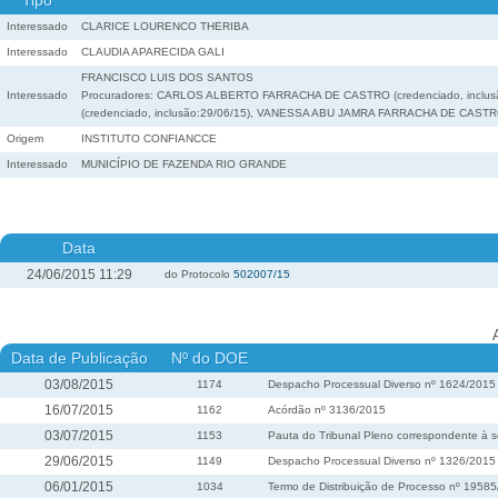
Tipo
Interessado
CLARICE LOURENCO THERIBA
Interessado
CLAUDIA APARECIDA GALI
FRANCISCO LUIS DOS SANTOS
Interessado
Procuradores: CARLOS ALBERTO FARRACHA DE CASTRO (credenciado, inclusão
(credenciado, inclusão:29/06/15), VANESSA ABU JAMRA FARRACHA DE CASTRO 
Origem
INSTITUTO CONFIANCCE
Interessado
MUNICÍPIO DE FAZENDA RIO GRANDE
Data
24/06/2015 11:29
do Protocolo
502007/15
Data de Publicação
Nº do DOE
03/08/2015
1174
Despacho Processual Diverso nº 1624/2015
16/07/2015
1162
Acórdão nº 3136/2015
03/07/2015
1153
Pauta do Tribunal Pleno correspondente à s
29/06/2015
1149
Despacho Processual Diverso nº 1326/2015
06/01/2015
1034
Termo de Distribuição de Processo nº 1958