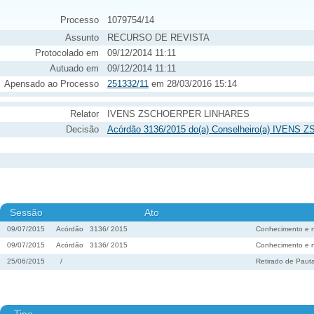
Processo
1079754/14
Assunto
RECURSO DE REVISTA
Protocolado em
09/12/2014 11:11
Autuado em
09/12/2014 11:11
Apensado ao Processo
251332/11
em 28/03/2016 15:14
Relator
IVENS ZSCHOERPER LINHARES
Decisão
Acórdão 3136/2015 do(a) Conselheiro(a) IVENS
Sessão
Ato
09/07/2015
Acórdão
3136
/
2015
Conhecimento e 
09/07/2015
Acórdão
3136
/
2015
Conhecimento e 
25/06/2015
/
Retirado de Paut