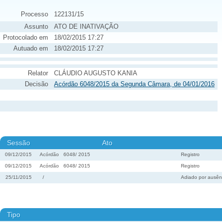
Processo
122131/15
Assunto
ATO DE INATIVAÇÃO
Protocolado em
18/02/2015 17:27
Autuado em
18/02/2015 17:27
Relator
CLÁUDIO AUGUSTO KANIA
Decisão
Acórdão 6048/2015 da Segunda Câmara, de 04/01/2016
Sessão
Ato
09/12/2015
Acórdão
6048
/
2015
Registro
09/12/2015
Acórdão
6048
/
2015
Registro
25/11/2015
/
Adiado por ausênc
Tipo