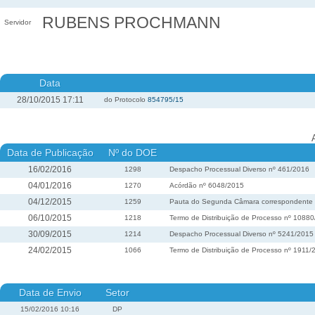
RUBENS PROCHMANN
Servidor
Data
28/10/2015 17:11
do Protocolo
854795/15
Data de Publicação
Nº do DOE
16/02/2016
1298
Despacho Processual Diverso nº 461/2016
04/01/2016
1270
Acórdão nº 6048/2015
04/12/2015
1259
Pauta do Segunda Câmara correspondente à 
06/10/2015
1218
Termo de Distribuição de Processo nº 1088
30/09/2015
1214
Despacho Processual Diverso nº 5241/2015
24/02/2015
1066
Termo de Distribuição de Processo nº 1911/
Data de Envio
Setor
15/02/2016 10:16
DP