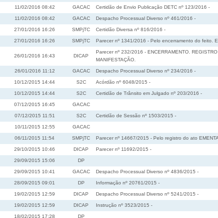
11/02/2016 08:42
GACAC
Certidão de Envio Publicação DETC nº 123/2016 -
11/02/2016 08:42
GACAC
Despacho Processual Diverso nº 461/2016 -
27/01/2016 16:26
SMPjTC
Certidão Diversa nº 816/2016 -
27/01/2016 16:26
SMPjTC
Parecer nº 1341/2016 - Pelo encerramento do feito. 
Parecer nº 232/2016 - ENCERRAMENTO. REGISTR
26/01/2016 16:43
DICAP
MANIFESTAÇÃO.
26/01/2016 11:12
GACAC
Despacho Processual Diverso nº 234/2016 -
10/12/2015 14:44
S2C
Acórdão nº 6048/2015 -
10/12/2015 14:44
S2C
Certidão de Trânsito em Julgado nº 203/2016 -
07/12/2015 16:45
GACAC
07/12/2015 11:51
S2C
Certidão de Sessão nº 1503/2015 -
10/11/2015 12:55
GACAC
06/11/2015 11:54
SMPjTC
Parecer nº 14667/2015 - Pelo registro do ato EMENTA
29/10/2015 10:46
DICAP
Parecer nº 11692/2015 -
29/09/2015 15:06
DP
29/09/2015 10:41
GACAC
Despacho Processual Diverso nº 4836/2015 -
28/09/2015 09:01
DP
Informação nº 20761/2015 -
19/02/2015 12:59
DICAP
Despacho Processual Diverso nº 5241/2015 -
19/02/2015 12:59
DICAP
Instrução nº 3523/2015 -
18/02/2015 17:28
DP