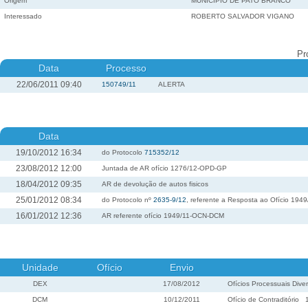
Origem
MUNICIPIO DE PATO BRANCO
Interessado
ROBERTO SALVADOR VIGANO
Pr
Data
Processo
22/06/2011 09:40
150749/11
ALERTA
Data
19/10/2012 16:34
do Protocolo
715352/12
23/08/2012 12:00
Juntada de AR ofício 1276/12-OPD-GP
18/04/2012 09:35
AR de devolução de autos fisicos
25/01/2012 08:34
do Protocolo nº
2635-9/12
, referente a Resposta ao Ofício 194
16/01/2012 12:36
AR referente ofício 1949/11-OCN-DCM
Unidade
Ofício
Envio
DEX
17/08/2012
Ofícios Processuais Dive
DCM
10/12/2011
Ofício de Contraditório