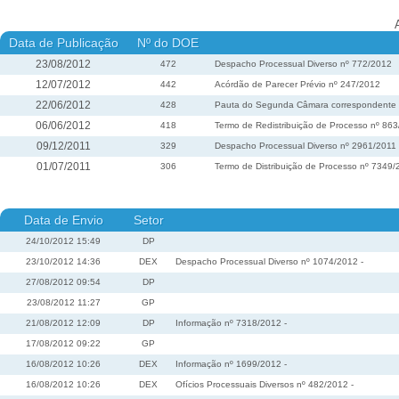
Data de Publicação
Nº do DOE
23/08/2012
472
Despacho Processual Diverso nº 772/2012
12/07/2012
442
Acórdão de Parecer Prévio nº 247/2012
22/06/2012
428
Pauta do Segunda Câmara correspondente à 
06/06/2012
418
Termo de Redistribuição de Processo nº 86
09/12/2011
329
Despacho Processual Diverso nº 2961/2011
01/07/2011
306
Termo de Distribuição de Processo nº 7349/
Data de Envio
Setor
24/10/2012 15:49
DP
23/10/2012 14:36
DEX
Despacho Processual Diverso nº 1074/2012 -
27/08/2012 09:54
DP
23/08/2012 11:27
GP
21/08/2012 12:09
DP
Informação nº 7318/2012 -
17/08/2012 09:22
GP
16/08/2012 10:26
DEX
Informação nº 1699/2012 -
16/08/2012 10:26
DEX
Ofícios Processuais Diversos nº 482/2012 -