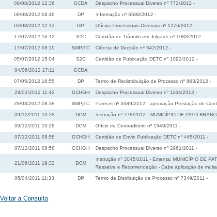
09/08/2012 12:36
GCDA
Despacho Processual Diverso nº 772/2012 -
08/08/2012 08:46
DP
Informação nº 6688/2012 -
03/08/2012 12:13
GP
Ofícios Processuais Diversos nº 1276/2012 -
17/07/2012 16:12
S2C
Certidão de Trânsito em Julgado nº 1083/2012 -
17/07/2012 08:19
SMPjTC
Ciência de Decisão nº 542/2012 -
05/07/2012 15:04
S2C
Certidão de Publicação DETC nº 1092/2012 -
04/06/2012 17:11
GCDA
07/05/2012 16:55
DP
Termo de Redistribuição de Processo nº 863/2012 -
28/03/2012 11:42
GCHGH
Despacho Processual Diverso nº 1164/2012 -
28/03/2012 08:38
SMPjTC
Parecer nº 3689/2012 - aprovação Prestação de Contas
09/12/2011 10:28
DCM
Instrução nº 778/2012 - MUNICÍPIO DE PATO BRANCO. 
09/12/2011 10:28
DCM
Ofício de Contraditório nº 1949/2011 -
07/12/2011 08:58
GCHGH
Certidão de Envio Publicação DETC nº 445/2011 -
07/12/2011 08:58
GCHGH
Despacho Processual Diverso nº 2961/2011 -
Instrução nº 3045/2011 - Ementa: MUNICÍPIO DE PAT
21/06/2011 19:32
DCM
Ressalva e Recomendação - Cabe aplicação de multa
05/04/2011 11:33
DP
Termo de Distribuição de Processo nº 7349/2011 -
Voltar a Consulta