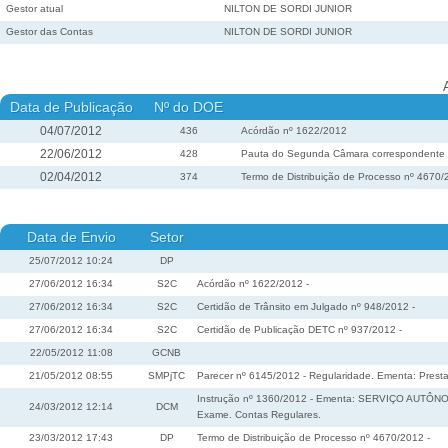
Gestor atual
NILTON DE SORDI JUNIOR
Gestor das Contas
NILTON DE SORDI JUNIOR
Data de Publicação
Nº do DOE
04/07/2012
436
Acórdão nº 1622/2012
22/06/2012
428
Pauta do Segunda Câmara correspondente à 
02/04/2012
374
Termo de Distribuição de Processo nº 4670
Data de Envio
Setor
25/07/2012 10:24
DP
27/06/2012 16:34
S2C
Acórdão nº 1622/2012 -
27/06/2012 16:34
S2C
Certidão de Trânsito em Julgado nº 948/2012 -
27/06/2012 16:34
S2C
Certidão de Publicação DETC nº 937/2012 -
22/05/2012 11:08
GCNB
21/05/2012 08:55
SMPjTC
Parecer nº 6145/2012 - Regularidade. Ementa: Prestaç
Instrução nº 1360/2012 - Ementa: SERVIÇO AUTÔN
24/03/2012 12:14
DCM
Exame. Contas Regulares.
23/03/2012 17:43
DP
Termo de Distribuição de Processo nº 4670/2012 -