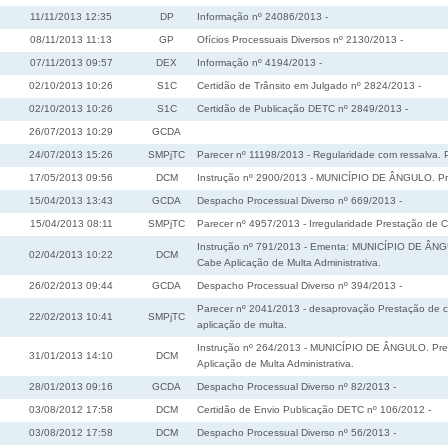
11/11/2013 12:35
DP
Informação nº 24086/2013 -
08/11/2013 11:13
GP
Ofícios Processuais Diversos nº 2130/2013 -
07/11/2013 09:57
DEX
Informação nº 4194/2013 -
02/10/2013 10:26
S1C
Certidão de Trânsito em Julgado nº 2824/2013 -
02/10/2013 10:26
S1C
Certidão de Publicação DETC nº 2849/2013 -
26/07/2013 10:29
GCDA
24/07/2013 15:26
SMPjTC
Parecer nº 11198/2013 - Regularidade com ressalva. P
17/05/2013 09:56
DCM
Instrução nº 2900/2013 - MUNICÍPIO DE ÂNGULO. Pres
15/04/2013 13:43
GCDA
Despacho Processual Diverso nº 669/2013 -
15/04/2013 08:11
SMPjTC
Parecer nº 4957/2013 - Irregularidade Prestação de Co
Instrução nº 791/2013 - Ementa: MUNICÍPIO DE ÂNGULO
02/04/2013 10:22
DCM
Cabe Aplicação de Multa Administrativa.
26/02/2013 09:44
GCDA
Despacho Processual Diverso nº 394/2013 -
Parecer nº 2041/2013 - desaprovação Prestação de co
22/02/2013 10:41
SMPjTC
aplicação de multa.
Instrução nº 264/2013 - MUNICÍPIO DE ÂNGULO. Presta
31/01/2013 14:10
DCM
Aplicação de Multa Administrativa.
28/01/2013 09:16
GCDA
Despacho Processual Diverso nº 82/2013 -
03/08/2012 17:58
DCM
Certidão de Envio Publicação DETC nº 106/2012 -
03/08/2012 17:58
DCM
Despacho Processual Diverso nº 56/2013 -