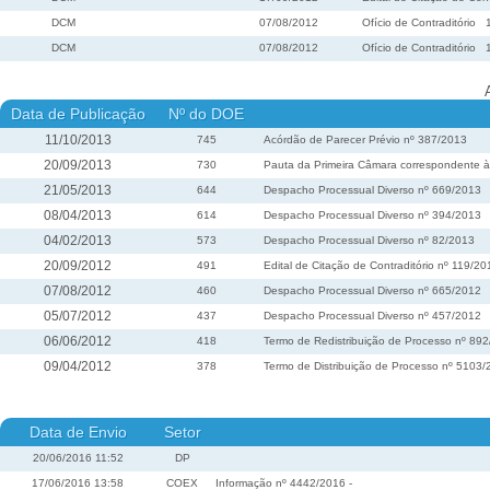
DCM
07/08/2012
Ofício de Contraditório
DCM
07/08/2012
Ofício de Contraditório
Data de Publicação
Nº do DOE
11/10/2013
745
Acórdão de Parecer Prévio nº 387/2013
20/09/2013
730
Pauta da Primeira Câmara correspondente à 
21/05/2013
644
Despacho Processual Diverso nº 669/2013
08/04/2013
614
Despacho Processual Diverso nº 394/2013
04/02/2013
573
Despacho Processual Diverso nº 82/2013
20/09/2012
491
Edital de Citação de Contraditório nº 119/20
07/08/2012
460
Despacho Processual Diverso nº 665/2012
05/07/2012
437
Despacho Processual Diverso nº 457/2012
06/06/2012
418
Termo de Redistribuição de Processo nº 89
09/04/2012
378
Termo de Distribuição de Processo nº 5103
Data de Envio
Setor
20/06/2016 11:52
DP
17/06/2016 13:58
COEX
Informação nº 4442/2016 -