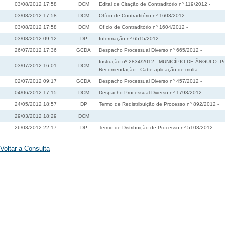
03/08/2012 17:58
DCM
Edital de Citação de Contraditório nº 119/2012 -
03/08/2012 17:58
DCM
Ofício de Contraditório nº 1603/2012 -
03/08/2012 17:58
DCM
Ofício de Contraditório nº 1604/2012 -
03/08/2012 09:12
DP
Informação nº 6515/2012 -
26/07/2012 17:36
GCDA
Despacho Processual Diverso nº 665/2012 -
Instrução nº 2834/2012 - MUNICÍPIO DE ÂNGULO. Pres
03/07/2012 16:01
DCM
Recomendação - Cabe aplicação de multa.
02/07/2012 09:17
GCDA
Despacho Processual Diverso nº 457/2012 -
04/06/2012 17:15
DCM
Despacho Processual Diverso nº 1793/2012 -
24/05/2012 18:57
DP
Termo de Redistribuição de Processo nº 892/2012 -
29/03/2012 18:29
DCM
26/03/2012 22:17
DP
Termo de Distribuição de Processo nº 5103/2012 -
Voltar a Consulta