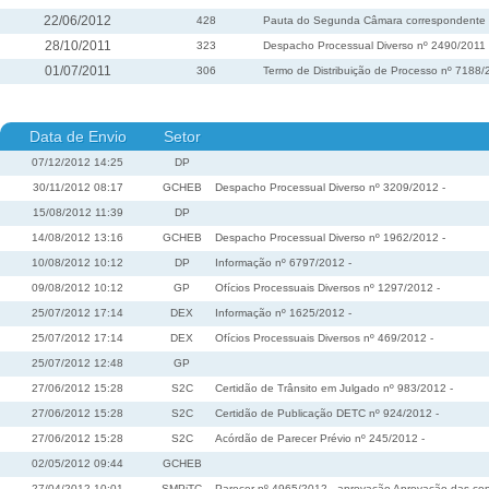
22/06/2012
428
Pauta do Segunda Câmara correspondente à 
28/10/2011
323
Despacho Processual Diverso nº 2490/2011
01/07/2011
306
Termo de Distribuição de Processo nº 7188/
Data de Envio
Setor
07/12/2012 14:25
DP
30/11/2012 08:17
GCHEB
Despacho Processual Diverso nº 3209/2012 -
15/08/2012 11:39
DP
14/08/2012 13:16
GCHEB
Despacho Processual Diverso nº 1962/2012 -
10/08/2012 10:12
DP
Informação nº 6797/2012 -
09/08/2012 10:12
GP
Ofícios Processuais Diversos nº 1297/2012 -
25/07/2012 17:14
DEX
Informação nº 1625/2012 -
25/07/2012 17:14
DEX
Ofícios Processuais Diversos nº 469/2012 -
25/07/2012 12:48
GP
27/06/2012 15:28
S2C
Certidão de Trânsito em Julgado nº 983/2012 -
27/06/2012 15:28
S2C
Certidão de Publicação DETC nº 924/2012 -
27/06/2012 15:28
S2C
Acórdão de Parecer Prévio nº 245/2012 -
02/05/2012 09:44
GCHEB
27/04/2012 10:01
SMPjTC
Parecer nº 4965/2012 - aprovação Aprovação das c