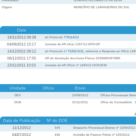
Interessado
JONATAS FELISBERTO DA SILVA
Origem
MUNICÍPIO DE LARANJEIRAS DO SUL
Data
19/11/2012 09:39
do Protocolo
776114/12
04/09/2012 15:17
Juntada de AR ofício 1297/12-OPD-GP
14/12/2011 09:12
do Protocolo nº
72202-5/11
, referente a Resposta ao Ofício 14
06/12/2011 17:55
AR de devolução dos Autos Físicos SZ368860978BR
23/11/2011 10:53
Juntada de AR Ofício nº 1465/11-OCN-DCM
Unidade
Ofício
Envio
DEX
10/08/2012
Ofícios Processuais Dive
DCM
01/11/2011
Ofício de Contraditório
Data de Publicação
Nº do DOE
11/12/2012
545
Despacho Processual Diverso nº 3209/2012
04/07/2012
436
Acórdão de Parecer Prévio nº 245/2012