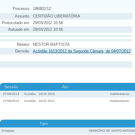
Processo
186902/12
Assunto
CERTIDÃO LIBERATÓRIA
Protocolado em
29/03/2012 10:56
Autuado em
29/03/2012 10:56
Relator
NESTOR BAPTISTA
Decisão
Acórdão 1613/2012 da Segunda Câmara, de 04/07/2012
Sessão
Ato
27/06/2012
Acórdão
1613
/
2012
Indeferimento
27/06/2012
Acórdão
1613
/
2012
Indeferimento
Tipo
Entidade
MUNICÍPIO DE SANTO ANTONI