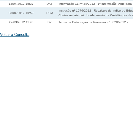
13/04/2012 15:37
DAT
Informação CL nº 34/2012 - 1ª informação: Apto para 
Instrução nº 1076/2012 - Recálculo do Índice de Educ
03/04/2012 16:52
DCM
Contas na internet. Indeferimento da Certidão por d
29/03/2012 11:40
DP
Termo de Distribuição de Processo nº 6029/2012 -
Voltar a Consulta