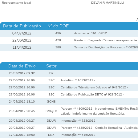
Representante legal
DEVANIR MARTINELLI
Data de Publicação
Nº do DOE
04/07/2012
436
Acórdão nº 1613/2012
22/06/2012
428
Pauta do Segunda Câmara correspondente à 
11/04/2012
380
Termo de Distribuição de Processo nº 6029
Data de Envio
Setor
25/07/2012 09:32
DP
27/06/2012 16:06
S2C
Acórdão nº 1613/2012 -
27/06/2012 16:06
S2C
Certidão de Trânsito em Julgado nº 942/2012 -
27/06/2012 16:06
S2C
Certidão de Publicação DETC nº 928/2012 -
24/04/2012 13:10
GCNB
Parecer nº 4809/2012 - indeferimento EMENTA: Recá
23/04/2012 20:45
SMPjTC
cálculo. Indeferimento da certidão liberatória.
20/04/2012 09:27
DIJUR
Informação nº 723/2012 -
20/04/2012 09:27
DIJUR
Parecer nº 4438/2012 - Certidão liberatória - Ausênci
17/04/2012 18:50
DEX
Informação nº 615/2012 -