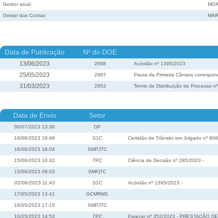
Gestor atual
MOA
Gestor das Contas
MAR
Data de Publicação
Nº do DOE
13/06/2023
2998
Acórdão nº 1395/2023
25/05/2023
2987
Pauta da Primeira Câmara correspond
31/03/2023
2952
Termo de Distribuição de Processo n
Data de Envio
Setor
06/07/2023 13:36
DP
16/06/2023 16:48
S1C
Certidão de Trânsito em Julgado nº 806
16/06/2023 16:04
SMPJTC
15/06/2023 10:42
7PC
Ciência de Decisão nº 285/2023 -
15/06/2023 09:03
SMPjTC
02/06/2023 11:43
S1C
Acórdão nº 1395/2023 -
17/05/2023 13:41
GCMRMS
16/05/2023 17:15
SMPJTC
10/05/2023 14:53
7PC
Parecer nº 352/2023 - PRESTAÇÃO DE 