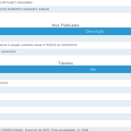
CIR FUZETI SEGUNDO
COS ROBERTO SANCHES JUNIOR
Atos Publicados
Descrição
ente à sessão ordinária virtual nº 8/2023 de 29/05/2023
º 1603/2023
Trâmites
Ato
/2023 -
CONTAS ANUAL. Exercício de 2022. Pela regularidade, cf. CGM.