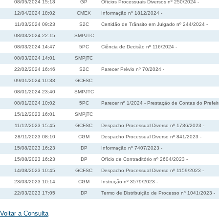
08/05/2024 15:18
GP
Ofícios Processuais Diversos nº 250/2024 -
12/04/2024 18:02
CMEX
Informação nº 1812/2024 -
11/03/2024 09:23
S2C
Certidão de Trânsito em Julgado nº 244/2024 -
08/03/2024 22:15
SMPJTC
08/03/2024 14:47
5PC
Ciência de Decisão nº 116/2024 -
08/03/2024 14:01
SMPjTC
22/02/2024 16:46
S2C
Parecer Prévio nº 70/2024 -
09/01/2024 10:33
GCFSC
08/01/2024 23:40
SMPJTC
08/01/2024 10:02
5PC
Parecer nº 1/2024 - Prestação de Contas do Prefeit
15/12/2023 16:01
SMPjTC
11/12/2023 15:45
GCFSC
Despacho Processual Diverso nº 1736/2023 -
28/11/2023 08:10
CGM
Despacho Processual Diverso nº 841/2023 -
15/08/2023 16:23
DP
Informação nº 7407/2023 -
15/08/2023 16:23
DP
Ofício de Contraditório nº 2604/2023 -
14/08/2023 10:45
GCFSC
Despacho Processual Diverso nº 1159/2023 -
23/03/2023 10:14
CGM
Instrução nº 3579/2023 -
22/03/2023 17:05
DP
Termo de Distribuição de Processo nº 1041/2023 -
Voltar a Consulta