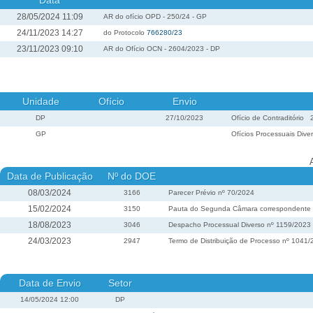
Data
28/05/2024 11:09
AR do ofício OPD - 250/24 - GP
24/11/2023 14:27
do Protocolo
766280/23
23/11/2023 09:10
AR do Ofício OCN - 2604/2023 - DP
Unidade
Ofício
Envio
DP
27/10/2023
Ofício de Contraditório
GP
Ofícios Processuais Dive
Data de Publicação
Nº do DOE
08/03/2024
3166
Parecer Prévio nº 70/2024
15/02/2024
3150
Pauta do Segunda Câmara correspondente à 
18/08/2023
3046
Despacho Processual Diverso nº 1159/2023
24/03/2023
2947
Termo de Distribuição de Processo nº 1041
Data de Envio
Setor
14/05/2024 12:00
DP