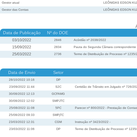
Gestor atual
LEÔNIDAS EDSON KU
Gestor das Contas
LEÔNIDAS EDSON KU
Data de Publicação
Nº do DOE
03/10/2022
2846
Acórdão nº 2038/2022
15/09/2022
2834
Pauta do Segunda Câmara correspondente à 
25/03/2022
2736
Termo de Distribuição de Processo nº 1235
Data de Envio
Setor
28/10/2022 10:16
DP
23/09/2022 11:44
S2C
Certidão de Trânsito em Julgado nº 726/20
30/08/2022 12:13
GCFAMG
30/08/2022 12:02
SMPJTC
25/08/2022 11:08
5PC
Parecer nº 800/2022 - Prestação de Contas
25/08/2022 09:33
SMPjTC
23/03/2022 12:31
CGM
Instrução nº 3423/2022 -
23/03/2022 11:06
DP
Termo de Distribuição de Processo nº 1235