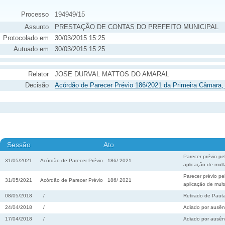
Processo
194949/15
Assunto
PRESTAÇÃO DE CONTAS DO PREFEITO MUNICIPAL
Protocolado em
30/03/2015 15:25
Autuado em
30/03/2015 15:25
Relator
JOSE DURVAL MATTOS DO AMARAL
Decisão
Acórdão de Parecer Prévio 186/2021 da Primeira Câmara,
Sessão
Ato
Parecer prévio pe
31/05/2021
Acórdão de Parecer Prévio
186
/
2021
aplicação de mult
Parecer prévio pe
31/05/2021
Acórdão de Parecer Prévio
186
/
2021
aplicação de mult
08/05/2018
/
Retirado de Paut
24/04/2018
/
Adiado por ausênc
17/04/2018
/
Adiado por ausênc