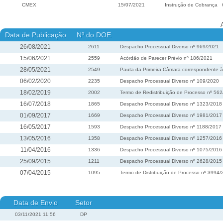
CMEX
15/07/2021
Instrução de Cobrança
Data de Publicação
Nº do DOE
26/08/2021
2611
Despacho Processual Diverso nº 969/2021
15/06/2021
2559
Acórdão de Parecer Prévio nº 186/2021
28/05/2021
2549
Pauta da Primeira Câmara correspondente à 
06/02/2020
2235
Despacho Processual Diverso nº 109/2020
18/02/2019
2002
Termo de Redistribuição de Processo nº 56
16/07/2018
1865
Despacho Processual Diverso nº 1323/2018
01/09/2017
1669
Despacho Processual Diverso nº 1981/2017
16/05/2017
1593
Despacho Processual Diverso nº 1188/2017
13/05/2016
1358
Despacho Processual Diverso nº 1257/2016
11/04/2016
1336
Despacho Processual Diverso nº 1075/2016
25/09/2015
1211
Despacho Processual Diverso nº 2628/2015
07/04/2015
1095
Termo de Distribuição de Processo nº 3994
Data de Envio
Setor
03/11/2021 11:56
DP