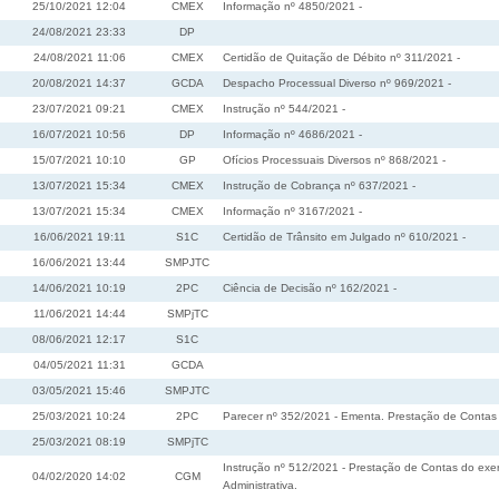
25/10/2021 12:04
CMEX
Informação nº 4850/2021 -
24/08/2021 23:33
DP
24/08/2021 11:06
CMEX
Certidão de Quitação de Débito nº 311/2021 -
20/08/2021 14:37
GCDA
Despacho Processual Diverso nº 969/2021 -
23/07/2021 09:21
CMEX
Instrução nº 544/2021 -
16/07/2021 10:56
DP
Informação nº 4686/2021 -
15/07/2021 10:10
GP
Ofícios Processuais Diversos nº 868/2021 -
13/07/2021 15:34
CMEX
Instrução de Cobrança nº 637/2021 -
13/07/2021 15:34
CMEX
Informação nº 3167/2021 -
16/06/2021 19:11
S1C
Certidão de Trânsito em Julgado nº 610/2021 -
16/06/2021 13:44
SMPJTC
14/06/2021 10:19
2PC
Ciência de Decisão nº 162/2021 -
11/06/2021 14:44
SMPjTC
08/06/2021 12:17
S1C
04/05/2021 11:31
GCDA
03/05/2021 15:46
SMPJTC
25/03/2021 10:24
2PC
Parecer nº 352/2021 - Ementa. Prestação de Contas d
25/03/2021 08:19
SMPjTC
Instrução nº 512/2021 - Prestação de Contas do exer
04/02/2020 14:02
CGM
Administrativa.