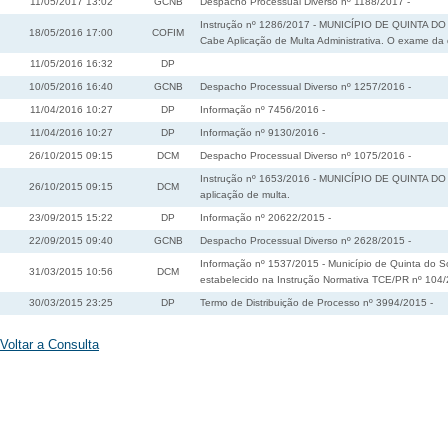
11/05/2017 13:02
GCNB
Despacho Processual Diverso nº 1188/2017 -
Instrução nº 1286/2017 - MUNICÍPIO DE QUINTA DO SO
18/05/2016 17:00
COFIM
Cabe Aplicação de Multa Administrativa. O exame da
11/05/2016 16:32
DP
10/05/2016 16:40
GCNB
Despacho Processual Diverso nº 1257/2016 -
11/04/2016 10:27
DP
Informação nº 7456/2016 -
11/04/2016 10:27
DP
Informação nº 9130/2016 -
26/10/2015 09:15
DCM
Despacho Processual Diverso nº 1075/2016 -
Instrução nº 1653/2016 - MUNICÍPIO DE QUINTA DO S
26/10/2015 09:15
DCM
aplicação de multa.
23/09/2015 15:22
DP
Informação nº 20622/2015 -
22/09/2015 09:40
GCNB
Despacho Processual Diverso nº 2628/2015 -
Informação nº 1537/2015 - Município de Quinta do So
31/03/2015 10:56
DCM
estabelecido na Instrução Normativa TCE/PR nº 104
30/03/2015 23:25
DP
Termo de Distribuição de Processo nº 3994/2015 -
Voltar a Consulta