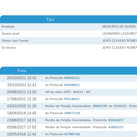
Tipo
Entidade
MUNICÍPIO DE QUINTA
Gestor atual
LEONARDO LAZZARET
Gestor das Contas
JOÃO CLAUDIO ROME
Ex-Gestor
JOÃO CLAUDIO ROME
Data
26/10/2021 10:42
do Protocolo
646201/21
25/10/2021 11:41
do Protocolo
644268/21
26/08/2021 13:20
AR do ofício OPD - 868/21 - GP
17/08/2021 12:15
do Protocolo
502188/21
03/02/2020 11:26
Recibo de Petição Intermediária -
65037/20
, de 03/02/20 - Prot
18/04/2018 14:45
do Protocolo
268471/18
23/08/2017 16:01
Recibo de Petição Intermediária - Protocolo:
616140/17
05/06/2017 17:02
Recibo de Petição Intermediária - Protocolo:
418011/17
18/05/2016 12:42
do Protocolo
417607/16