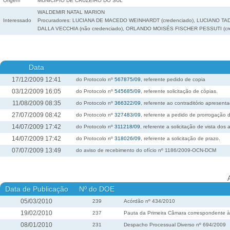
Origem
MUNICÍPIO DE CRUZEIRO DO SUL
WALDEMIR NATAL MARION
Interessado
Procuradores: LUCIANA DE MACEDO WEINHARDT (credenciado), LUCIANO TA
DALLA VECCHIA (não credenciado), ORLANDO MOISÉS FISCHER PESSUTI (cre
Data
17/12/2009 12:41
do Protocolo nº
567875/09
, referente pedido de copia
03/12/2009 16:05
do Protocolo nº
545685/09
, referente solicitação de cópias.
11/08/2009 08:35
do Protocolo nº
366322/09
, referente ao contraditório apresent
27/07/2009 08:42
do Protocolo nº
327483/09
, referente a pedido de prorrogação 
14/07/2009 17:42
do Protocolo nº
311218/09
, referente a solicitação de vista dos 
14/07/2009 17:42
do Protocolo nº
318026/09
, referente a solicitação de prazo.
07/07/2009 13:49
do aviso de recebimento do ofício nº 1186/2009-OCN-DCM
Data de Publicação
Nº do DOE
05/03/2010
239
Acórdão nº 434/2010
19/02/2010
237
Pauta da Primeira Câmara correspondente à 
08/01/2010
231
Despacho Processual Diverso nº 694/2009