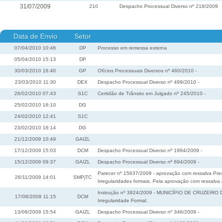
31/07/2009
210
Despacho Processual Diverso nº 218/2009
Data de Envio
Setor
07/04/2010 10:46
DP
Processo em remessa externa
05/04/2010 15:13
DP
30/03/2010 16:40
GP
Ofícios Processuais Diversos nº 460/2010 -
23/03/2010 11:30
DEX
Despacho Processual Diverso nº 499/2010 -
26/02/2010 07:43
S1C
Certidão de Trânsito em Julgado nº 245/2010 -
25/02/2010 16:10
DG
24/02/2010 12:41
S1C
23/02/2010 16:14
DG
21/12/2009 10:49
GAIZL
17/12/2009 15:03
DCM
Despacho Processual Diverso nº 1994/2009 -
15/12/2009 09:37
GAIZL
Despacho Processual Diverso nº 694/2009 -
Parecer nº 15637/2009 - aprovação com ressalva Pres
26/11/2009 14:01
SMPjTC
Irregularidades formais. Pela aprovação com ressalva
Instrução nº 3924/2009 - MUNICÍPIO DE CRUZEIRO DO
17/08/2009 11:15
DCM
Irregularidade Formal.
13/08/2009 15:54
GAIZL
Despacho Processual Diverso nº 346/2009 -