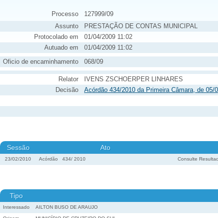
Processo
127999/09
Assunto
PRESTAÇÃO DE CONTAS MUNICIPAL
Protocolado em
01/04/2009 11:02
Autuado em
01/04/2009 11:02
Oficio de encaminhamento
068/09
Relator
IVENS ZSCHOERPER LINHARES
Decisão
Acórdão 434/2010 da Primeira Câmara, de 05/
Sessão
Ato
23/02/2010
Acórdão
434
/
2010
Consulte Resulta
Tipo
Interessado
AILTON BUSO DE ARAUJO