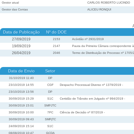
Gestor atual
CARLOS ROBERTO LUCINDO
Gestor das Contas
ALICEU RONQUI
Data de Publicação
Nº do DOE
27/09/2019
2153
Acórdão nº 2931/2019
19/09/2019
2147
Pauta da Primeira Câmara correspondente à 
26/04/2019
2046
Termo de Distribuição de Processo nº 1705
Data de Envio
Setor
31/10/2019 11:40
DP
23/10/2019 14:55
CGF
Despacho Processual Diverso nº 1379/2019 -
23/10/2019 13:56
DP
30/09/2019 15:29
S1C
Certidão de Trânsito em Julgado nº 994/2019 -
30/09/2019 15:01
SMPJTC
30/09/2019 10:00
7PC
Ciência de Decisão nº 87/2019 -
30/09/2019 09:43
SMPjTC
24/09/2019 15:14
S1C
08/08/2019 10:47
GCDA