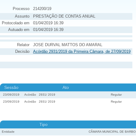
Processo
214200/19
Assunto
PRESTAÇÃO DE CONTAS ANUAL
Protocolado em
01/04/2019 16:39
Autuado em
01/04/2019 16:39
Relator
JOSE DURVAL MATTOS DO AMARAL
Decisão
Acórdão 2931/2019 da Primeira Câmara, de 27/09/2019
Sessão
Ato
23/09/2019
Acórdão
2931
/
2019
Regular
23/09/2019
Acórdão
2931
/
2019
Regular
Tipo
Entidade
CÂMARA MUNICIPAL DE BARBO