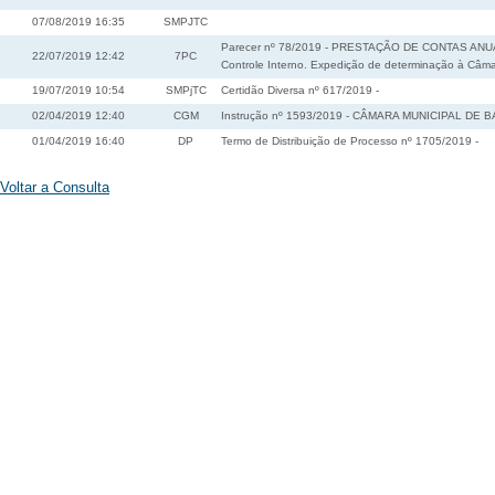
07/08/2019 16:35
SMPJTC
Parecer nº 78/2019 - PRESTAÇÃO DE CONTAS ANUAL. 
22/07/2019 12:42
7PC
Controle Interno. Expedição de determinação à Câmar
19/07/2019 10:54
SMPjTC
Certidão Diversa nº 617/2019 -
02/04/2019 12:40
CGM
Instrução nº 1593/2019 - CÂMARA MUNICIPAL DE BA
01/04/2019 16:40
DP
Termo de Distribuição de Processo nº 1705/2019 -
Voltar a Consulta