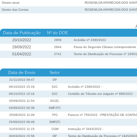
Gestor atual
ROSENILDA APARECIDA DOS SAN
Gestor das Contas
ROSENILDA APARECIDA DOS SAN
Data de Publicação
Nº do DOE
20/10/2022
2858
Acórdão nº 2390/2022
29/09/2022
2844
Pauta do Segunda Câmara correspondente à 
01/04/2022
2741
Termo de Distribuição de Processo nº 1945
Data de Envio
Setor
21/11/2022 09:47
DP
06/10/2022 15:18
S2C
Acórdão nº 2390/2022 -
06/10/2022 15:18
S2C
Certidão de Trânsito em Julgado nº 899/2022 -
05/09/2022 11:54
GCIZL
03/09/2022 00:38
SMPJTC
25/08/2022 11:09
7PC
Parecer nº 755/2022 - PRESTAÇÃO DE CONTAS A
25/08/2022 09:48
SMPjTC
31/03/2022 11:15
CGM
Instrução nº 3443/2022 -
30/03/2022 15:58
DP
Termo de Distribuição de Processo nº 1945/2022