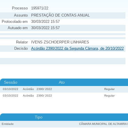
Processo
195971/22
Assunto
PRESTAÇÃO DE CONTAS ANUAL
Protocolado em
30/03/2022 15:57
Autuado em
30/03/2022 15:57
Relator
IVENS ZSCHOERPER LINHARES
Decisão
Acórdão 2390/2022 da Segunda Câmara, de 20/10/2022
Sessão
Ato
03/10/2022
Acórdão
2390
/
2022
Regular
03/10/2022
Acórdão
2390
/
2022
Regular
Tipo
Entidade
CÂMARA MUNICIPAL DE ALTAMIRA