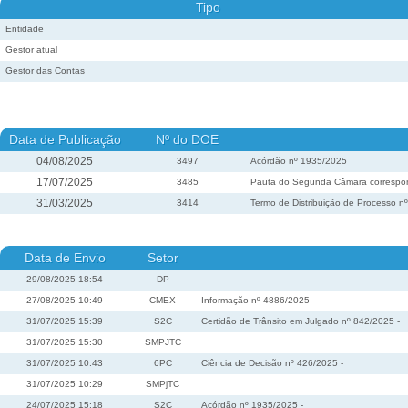
Tipo
Entidade
Gestor atual
Gestor das Contas
Data de Publicação
Nº do DOE
04/08/2025
3497
Acórdão nº 1935/2025
17/07/2025
3485
Pauta do Segunda Câmara correspond
31/03/2025
3414
Termo de Distribuição de Processo n
Data de Envio
Setor
29/08/2025 18:54
DP
27/08/2025 10:49
CMEX
Informação nº 4886/2025 -
31/07/2025 15:39
S2C
Certidão de Trânsito em Julgado nº 842/2025 -
31/07/2025 15:30
SMPJTC
31/07/2025 10:43
6PC
Ciência de Decisão nº 426/2025 -
31/07/2025 10:29
SMPjTC
24/07/2025 15:18
S2C
Acórdão nº 1935/2025 -