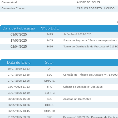
Gestor atual
ANDRE DE SOUZA
Gestor das Contas
CARLOS ROBERTO LUCINDO
Data de Publicação
Nº do DOE
03/07/2025
3475
Acórdão nº 1622/2025
17/06/2025
3465
Pauta do Segunda Câmara correspondente à 
02/04/2025
3416
Termo de Distribuição de Processo nº 2133
Data de Envio
Setor
28/07/2025 12:13
DP
07/07/2025 12:35
S2C
Certidão de Trânsito em Julgado nº 713/202
07/07/2025 12:26
SMPJTC
02/07/2025 11:13
5PC
Ciência de Decisão nº 356/2025 -
01/07/2025 12:19
SMPjTC
26/06/2025 15:08
S2C
Acórdão nº 1622/2025 -
26/05/2025 13:56
GCFSC
26/05/2025 13:45
SMPJTC
21/05/2025 09:33
5PC
Parecer nº 383/2025 - Prestação de Contas 