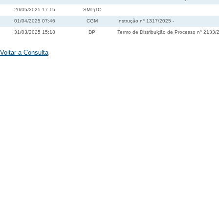
20/05/2025 17:15
SMPjTC
01/04/2025 07:46
CGM
Instrução nº 1317/2025 -
31/03/2025 15:18
DP
Termo de Distribuição de Processo nº 2133/
Voltar a Consulta