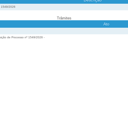
Descrição
º 1549/2026
Trâmites
Ato
buição de Processo nº 1549/2026 -