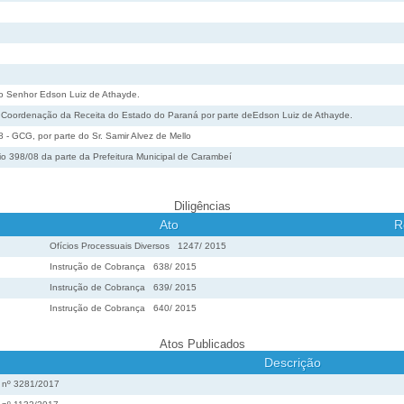
do Senhor Edson Luiz de Athayde.
a Coordenação da Receita do Estado do Paraná por parte deEdson Luiz de Athayde.
08 - GCG, por parte do Sr. Samir Alvez de Mello
cio 398/08 da parte da Prefeitura Municipal de Carambeí
Diligências
Ato
R
Ofícios Processuais Diversos
1247
/
2015
Instrução de Cobrança
638
/
2015
Instrução de Cobrança
639
/
2015
Instrução de Cobrança
640
/
2015
Atos Publicados
Descrição
o nº 3281/2017