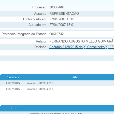
Processo
203884/07
Assunto
REPRESENTAÇÃO
Protocolado em
27/04/2007 15:01
Autuado em
27/04/2007 15:01
Protocolo Integrado do Estado
90610732
Relator
FERNANDO AUGUSTO MELLO GUIMARÃ
Decisão
Acórdão 3128/2015 do(a) Conselheiro(
Sessão
Ato
09/07/2015
Acórdão
3128
/
2015
09/07/2015
Acórdão
3128
/
2015
Tipo