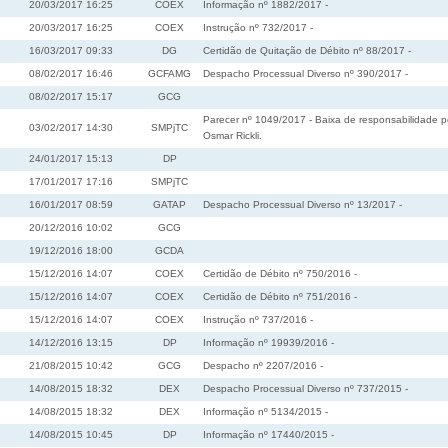
20/03/2017 16:25
COEX
Informação nº 1882/2017 -
20/03/2017 16:25
COEX
Instrução nº 732/2017 -
16/03/2017 09:33
DG
Certidão de Quitação de Débito nº 88/2017 -
08/02/2017 16:46
GCFAMG
Despacho Processual Diverso nº 390/2017 -
08/02/2017 15:17
GCG
Parecer nº 1049/2017 - Baixa de responsabilidade p
03/02/2017 14:30
SMPjTC
Osmar Rickli.
24/01/2017 15:13
DP
17/01/2017 17:16
SMPjTC
16/01/2017 08:59
GATAP
Despacho Processual Diverso nº 13/2017 -
20/12/2016 10:02
GCG
19/12/2016 18:00
GCDA
15/12/2016 14:07
COEX
Certidão de Débito nº 750/2016 -
15/12/2016 14:07
COEX
Certidão de Débito nº 751/2016 -
15/12/2016 14:07
COEX
Instrução nº 737/2016 -
14/12/2016 13:15
DP
Informação nº 19939/2016 -
21/08/2015 10:42
GCG
Despacho nº 2207/2016 -
14/08/2015 18:32
DEX
Despacho Processual Diverso nº 737/2015 -
14/08/2015 18:32
DEX
Informação nº 5134/2015 -
14/08/2015 10:45
DP
Informação nº 17440/2015 -