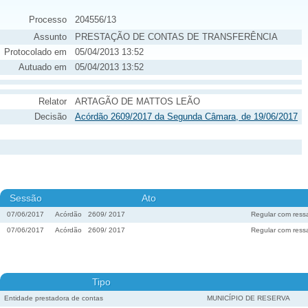
Processo
204556/13
Assunto
PRESTAÇÃO DE CONTAS DE TRANSFERÊNCIA
Protocolado em
05/04/2013 13:52
Autuado em
05/04/2013 13:52
Relator
ARTAGÃO DE MATTOS LEÃO
Decisão
Acórdão 2609/2017 da Segunda Câmara, de 19/06/2017
Sessão
Ato
07/06/2017
Acórdão
2609
/
2017
Regular com res
07/06/2017
Acórdão
2609
/
2017
Regular com res
Tipo
Entidade prestadora de contas
MUNICÍPIO DE RESERVA