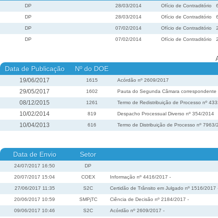
DP
28/03/2014
Ofício de Contraditório
DP
28/03/2014
Ofício de Contraditório
DP
07/02/2014
Ofício de Contraditório
DP
07/02/2014
Ofício de Contraditório
Data de Publicação
Nº do DOE
19/06/2017
1615
Acórdão nº 2609/2017
29/05/2017
1602
Pauta do Segunda Câmara correspondente à 
08/12/2015
1261
Termo de Redistribuição de Processo nº 43
10/02/2014
819
Despacho Processual Diverso nº 354/2014
10/04/2013
616
Termo de Distribuição de Processo nº 7963
Data de Envio
Setor
24/07/2017 16:50
DP
20/07/2017 15:04
COEX
Informação nº 4416/2017 -
27/06/2017 11:35
S2C
Certidão de Trânsito em Julgado nº 1516/2017 
20/06/2017 10:59
SMPjTC
Ciência de Decisão nº 2184/2017 -
09/06/2017 10:46
S2C
Acórdão nº 2609/2017 -