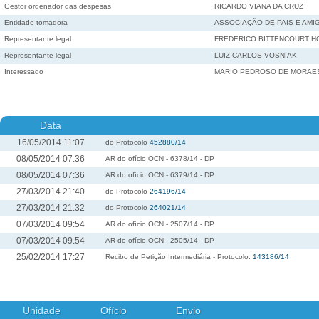
Gestor ordenador das despesas
RICARDO VIANA DA CRUZ
Entidade tomadora
ASSOCIAÇÃO DE PAIS E AM
Representante legal
FREDERICO BITTENCOURT 
Representante legal
LUIZ CARLOS VOSNIAK
Interessado
MARIO PEDROSO DE MORAE
Data
16/05/2014 11:07
do Protocolo
452880/14
08/05/2014 07:36
AR do ofício OCN - 6378/14 - DP
08/05/2014 07:36
AR do ofício OCN - 6379/14 - DP
27/03/2014 21:40
do Protocolo
264196/14
27/03/2014 21:32
do Protocolo
264021/14
07/03/2014 09:54
AR do ofício OCN - 2507/14 - DP
07/03/2014 09:54
AR do ofício OCN - 2505/14 - DP
25/02/2014 17:27
Recibo de Petição Intermediária - Protocolo:
143186/14
Unidade
Ofício
Envio