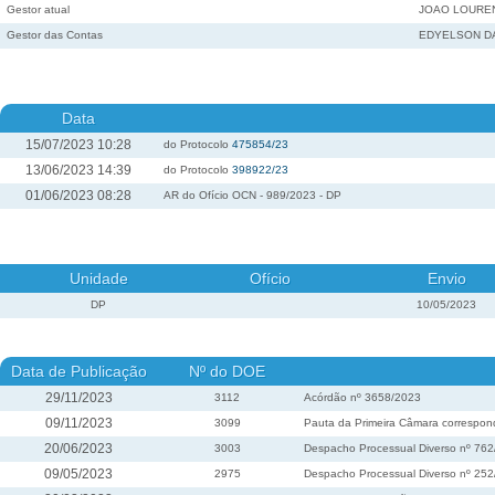
Gestor atual
JOAO LOUREN
Gestor das Contas
EDYELSON DA
Data
15/07/2023 10:28
do Protocolo
475854/23
13/06/2023 14:39
do Protocolo
398922/23
01/06/2023 08:28
AR do Ofício OCN - 989/2023 - DP
Unidade
Ofício
Envio
DP
10/05/2023
Data de Publicação
Nº do DOE
29/11/2023
3112
Acórdão nº 3658/2023
09/11/2023
3099
Pauta da Primeira Câmara correspond
20/06/2023
3003
Despacho Processual Diverso nº 76
09/05/2023
2975
Despacho Processual Diverso nº 25