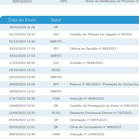
30/03/2023
2951
Termo de Distribuição de Processo n
Data de Envio
Setor
28/01/2024 11:24
DP
01/12/2023 16:53
S1C
Certidão de Trânsito em Julgado nº 9/2024 -
01/12/2023 13:46
SMPJTC
30/11/2023 17:15
3PC
Ciência de Decisão nº 693/2023 -
30/11/2023 17:03
SMPjTC
17/11/2023 08:53
S1C
Acórdão nº 3658/2023 -
26/10/2023 14:13
GCIZL
26/10/2023 14:06
SMPJTC
29/08/2023 10:06
3PC
Parecer nº 891/2023 - Prestação de Contas Anu
28/08/2023 12:01
SMPjTC
17/07/2023 20:39
CGM
Instrução nº 3909/2023 -
14/06/2023 10:51
DP
Certidão de Prorrogação de Prazo nº 630/2023 
13/06/2023 23:20
GCIZL
Despacho Processual Diverso nº 762/2023 -
05/05/2023 12:01
DP
Informação nº 3855/2023 -
05/05/2023 12:01
DP
Ofício de Contraditório nº 989/2023 -
28/03/2023 13:38
CGM
Instrução nº 1549/2023 -