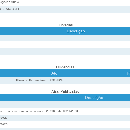
ÇO DA SILVA
 SILVA CANO
Juntadas
Descrição
Diligências
Ato
R
Ofício de Contraditório
989
/
2023
Atos Publicados
Descrição
ente à sessão ordinária virtual nº 20/2023 de 13/11/2023
2/2023
2/2023