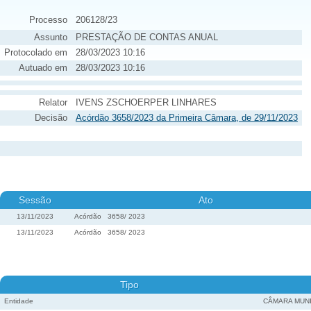
Processo
206128/23
Assunto
PRESTAÇÃO DE CONTAS ANUAL
Protocolado em
28/03/2023 10:16
Autuado em
28/03/2023 10:16
Relator
IVENS ZSCHOERPER LINHARES
Decisão
Acórdão 3658/2023 da Primeira Câmara, de 29/11/2023
Sessão
Ato
13/11/2023
Acórdão
3658
/
2023
13/11/2023
Acórdão
3658
/
2023
Tipo
Entidade
CÂMARA MUNI