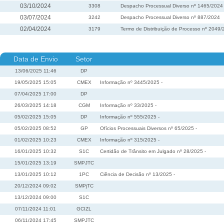
03/10/2024
3308
Despacho Processual Diverso nº 1465/2024
03/07/2024
3242
Despacho Processual Diverso nº 887/2024
02/04/2024
3179
Termo de Distribuição de Processo nº 2049
Data de Envio
Setor
13/06/2025 11:46
DP
19/05/2025 15:05
CMEX
Informação nº 3445/2025 -
07/04/2025 17:00
DP
26/03/2025 14:18
CGM
Informação nº 33/2025 -
05/02/2025 15:05
DP
Informação nº 555/2025 -
05/02/2025 08:52
GP
Ofícios Processuais Diversos nº 65/2025 -
01/02/2025 10:23
CMEX
Informação nº 315/2025 -
16/01/2025 10:32
S1C
Certidão de Trânsito em Julgado nº 28/2025 -
15/01/2025 13:19
SMPJTC
13/01/2025 10:12
1PC
Ciência de Decisão nº 13/2025 -
20/12/2024 09:02
SMPjTC
13/12/2024 09:00
S1C
07/11/2024 11:01
GCIZL
06/11/2024 17:45
SMPJTC