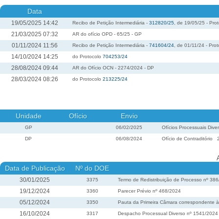
Data
19/05/2025 14:42
Recibo de Petição Intermediária -
312820/25
, de 19/05/25 - Pro
21/03/2025 07:32
AR do ofício OPD - 65/25 - GP
01/11/2024 11:56
Recibo de Petição Intermediária -
741604/24
, de 01/11/24 - Pro
14/10/2024 14:25
do Protocolo
704253/24
28/08/2024 09:44
AR do Ofício OCN - 2274/2024 - DP
28/03/2024 08:26
do Protocolo
213225/24
Unidade
Ofício
Envio
GP
06/02/2025
Ofícios Processuais Dive
DP
06/08/2024
Ofício de Contraditório
Data de Publicação
Nº do DOE
30/01/2025
3375
Termo de Redistribuição de Processo nº 38
19/12/2024
3360
Parecer Prévio nº 468/2024
05/12/2024
3350
Pauta da Primeira Câmara correspondente à 
16/10/2024
3317
Despacho Processual Diverso nº 1541/2024