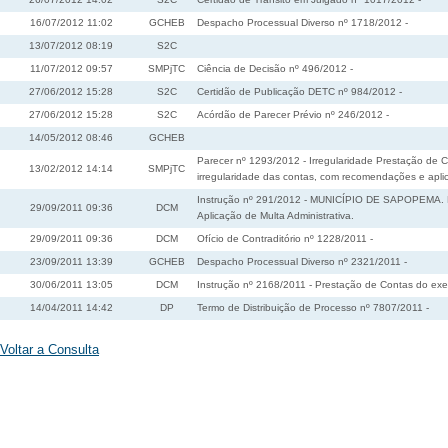
16/07/2012 11:02
GCHEB
Despacho Processual Diverso nº 1718/2012 -
13/07/2012 08:19
S2C
11/07/2012 09:57
SMPjTC
Ciência de Decisão nº 496/2012 -
27/06/2012 15:28
S2C
Certidão de Publicação DETC nº 984/2012 -
27/06/2012 15:28
S2C
Acórdão de Parecer Prévio nº 246/2012 -
14/05/2012 08:46
GCHEB
Parecer nº 1293/2012 - Irregularidade Prestação de 
13/02/2012 14:14
SMPjTC
irregularidade das contas, com recomendações e aplica
Instrução nº 291/2012 - MUNICÍPIO DE SAPOPEMA. Pre
29/09/2011 09:36
DCM
Aplicação de Multa Administrativa.
29/09/2011 09:36
DCM
Ofício de Contraditório nº 1228/2011 -
23/09/2011 13:39
GCHEB
Despacho Processual Diverso nº 2321/2011 -
30/06/2011 13:05
DCM
Instrução nº 2168/2011 - Prestação de Contas do ex
14/04/2011 14:42
DP
Termo de Distribuição de Processo nº 7807/2011 -
Voltar a Consulta