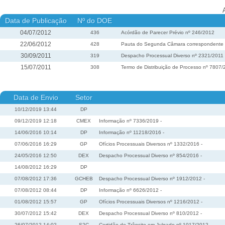
Data de Publicação
Nº do DOE
04/07/2012
436
Acórdão de Parecer Prévio nº 246/2012
22/06/2012
428
Pauta do Segunda Câmara correspondente à 
30/09/2011
319
Despacho Processual Diverso nº 2321/2011
15/07/2011
308
Termo de Distribuição de Processo nº 7807/
Data de Envio
Setor
10/12/2019 13:44
DP
09/12/2019 12:18
CMEX
Informação nº 7336/2019 -
14/06/2016 10:14
DP
Informação nº 11218/2016 -
07/06/2016 16:29
GP
Ofícios Processuais Diversos nº 1332/2016 -
24/05/2016 12:50
DEX
Despacho Processual Diverso nº 854/2016 -
14/08/2012 16:29
DP
07/08/2012 17:36
GCHEB
Despacho Processual Diverso nº 1912/2012 -
07/08/2012 08:44
DP
Informação nº 6626/2012 -
01/08/2012 15:57
GP
Ofícios Processuais Diversos nº 1216/2012 -
30/07/2012 15:42
DEX
Despacho Processual Diverso nº 810/2012 -
26/07/2012 14:02
S2C
Certidão de Trânsito em Julgado nº 1017/2012 -