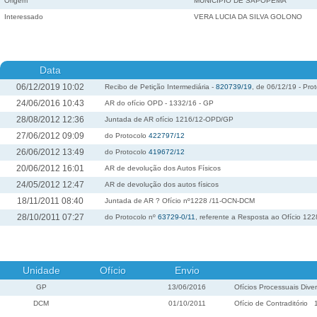
Origem
MUNICÍPIO DE SAPOPEMA
Interessado
VERA LUCIA DA SILVA GOLONO
Data
06/12/2019 10:02
Recibo de Petição Intermediária -
820739/19
, de 06/12/19 - Pro
24/06/2016 10:43
AR do ofício OPD - 1332/16 - GP
28/08/2012 12:36
Juntada de AR ofício 1216/12-OPD/GP
27/06/2012 09:09
do Protocolo
422797/12
26/06/2012 13:49
do Protocolo
419672/12
20/06/2012 16:01
AR de devolução dos Autos Físicos
24/05/2012 12:47
AR de devolução dos autos físicos
18/11/2011 08:40
Juntada de AR ? Ofício nº1228 /11-OCN-DCM
28/10/2011 07:27
do Protocolo nº
63729-0/11
, referente a Resposta ao Ofício 1
Unidade
Ofício
Envio
GP
13/06/2016
Ofícios Processuais Dive
DCM
01/10/2011
Ofício de Contraditório