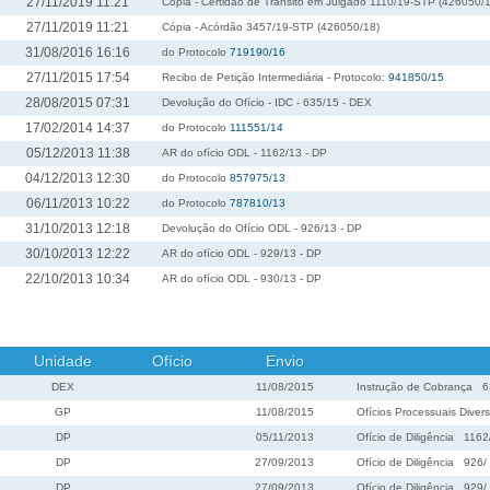
27/11/2019 11:21
Cópia - Certidão de Trânsito em Julgado 1110/19-STP (426050/
27/11/2019 11:21
Cópia - Acórdão 3457/19-STP (426050/18)
31/08/2016 16:16
do Protocolo
719190/16
27/11/2015 17:54
Recibo de Petição Intermediária - Protocolo:
941850/15
28/08/2015 07:31
Devolução do Ofício - IDC - 635/15 - DEX
17/02/2014 14:37
do Protocolo
111551/14
05/12/2013 11:38
AR do ofício ODL - 1162/13 - DP
04/12/2013 12:30
do Protocolo
857975/13
06/11/2013 10:22
do Protocolo
787810/13
31/10/2013 12:18
Devolução do Ofício ODL - 926/13 - DP
30/10/2013 12:22
AR do ofício ODL - 929/13 - DP
22/10/2013 10:34
AR do ofício ODL - 930/13 - DP
Unidade
Ofício
Envio
DEX
11/08/2015
Instrução de Cobrança
6
GP
11/08/2015
Ofícios Processuais Diver
DP
05/11/2013
Ofício de Diligência
1162
DP
27/09/2013
Ofício de Diligência
926
/
DP
27/09/2013
Ofício de Diligência
929
/