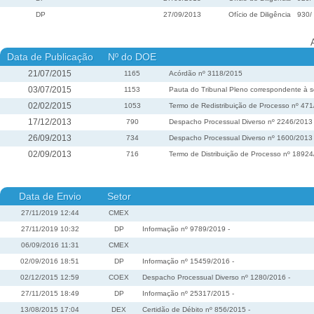
DP
27/09/2013
Ofício de Diligência
930
/
Data de Publicação
Nº do DOE
21/07/2015
1165
Acórdão nº 3118/2015
03/07/2015
1153
Pauta do Tribunal Pleno correspondente à s
02/02/2015
1053
Termo de Redistribuição de Processo nº 47
17/12/2013
790
Despacho Processual Diverso nº 2246/2013
26/09/2013
734
Despacho Processual Diverso nº 1600/2013
02/09/2013
716
Termo de Distribuição de Processo nº 1892
Data de Envio
Setor
27/11/2019 12:44
CMEX
27/11/2019 10:32
DP
Informação nº 9789/2019 -
06/09/2016 11:31
CMEX
02/09/2016 18:51
DP
Informação nº 15459/2016 -
02/12/2015 12:59
COEX
Despacho Processual Diverso nº 1280/2016 -
27/11/2015 18:49
DP
Informação nº 25317/2015 -
13/08/2015 17:04
DEX
Certidão de Débito nº 856/2015 -