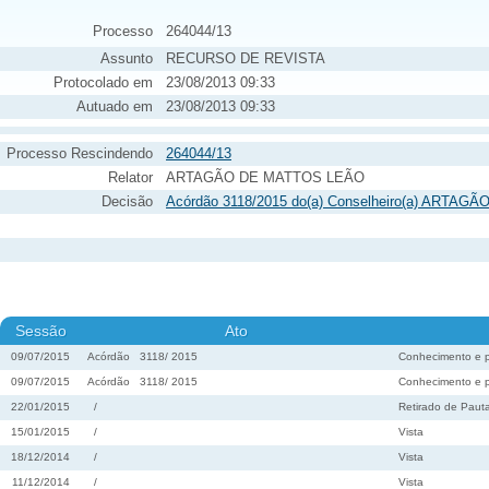
Processo
264044/13
Assunto
RECURSO DE REVISTA
Protocolado em
23/08/2013 09:33
Autuado em
23/08/2013 09:33
Processo Rescindendo
264044/13
Relator
ARTAGÃO DE MATTOS LEÃO
Decisão
Acórdão 3118/2015 do(a) Conselheiro(a) ARTAG
Sessão
Ato
09/07/2015
Acórdão
3118
/
2015
Conhecimento e 
09/07/2015
Acórdão
3118
/
2015
Conhecimento e 
22/01/2015
/
Retirado de Paut
15/01/2015
/
Vista
18/12/2014
/
Vista
11/12/2014
/
Vista