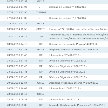
14/08/2014 17:32
GCILB
14/08/2014 14:06
STP
Certidão de Sessão nº 585/2014 -
07/08/2014 17:50
GCFAMG
07/08/2014 17:35
STP
Certidão de Sessão nº 574/2014 -
20/05/2014 11:17
GCILB
10/02/2014 15:56
SMPjTC
Parecer nº 2418/2014 - procedência Recurso Minister
Parecer nº 31/2014 - Recurso de Revista. Violação a
28/01/2014 16:12
DAT
vinculado, execução em desconformidade. Aquisição d
13/12/2013 14:19
DP
Certidão de Decurso de Prazo nº 430/2014 -
05/12/2013 13:33
GCILB
Despacho Processual Diverso nº 2246/2013 -
23/09/2013 17:45
DP
Informação nº 25410/2013 -
23/09/2013 17:45
DP
Ofício de Diligência nº 1162/2013 -
23/09/2013 17:45
DP
Ofício de Diligência nº 926/2013 -
23/09/2013 17:45
DP
Ofício de Diligência nº 929/2013 -
23/09/2013 17:45
DP
Ofício de Diligência nº 930/2013 -
20/09/2013 12:54
GCILB
Despacho Processual Diverso nº 1600/2013 -
18/09/2013 16:03
DP
Informação nº 20092/2013 -
23/08/2013 15:15
GCILB
23/08/2013 09:33
DP
Informação nº 17606/2013 -
23/08/2013 09:33
DP
Termo de Distribuição de Processo nº 18924/2013 -