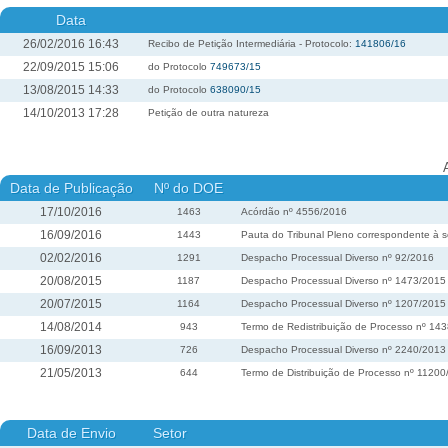
Data
26/02/2016 16:43
Recibo de Petição Intermediária - Protocolo:
141806/16
22/09/2015 15:06
do Protocolo
749673/15
13/08/2015 14:33
do Protocolo
638090/15
14/10/2013 17:28
Petição de outra natureza
Data de Publicação
Nº do DOE
17/10/2016
1463
Acórdão nº 4556/2016
16/09/2016
1443
Pauta do Tribunal Pleno correspondente à s
02/02/2016
1291
Despacho Processual Diverso nº 92/2016
20/08/2015
1187
Despacho Processual Diverso nº 1473/2015
20/07/2015
1164
Despacho Processual Diverso nº 1207/2015
14/08/2014
943
Termo de Redistribuição de Processo nº 14
16/09/2013
726
Despacho Processual Diverso nº 2240/2013
21/05/2013
644
Termo de Distribuição de Processo nº 1120
Data de Envio
Setor