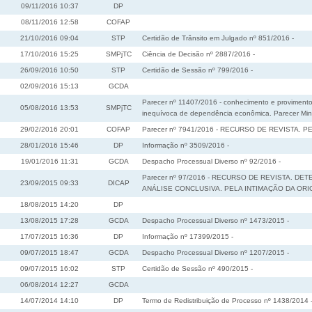
09/11/2016 10:37
DP
08/11/2016 12:58
COFAP
21/10/2016 09:04
STP
Certidão de Trânsito em Julgado nº 851/2016 -
17/10/2016 15:25
SMPjTC
Ciência de Decisão nº 2887/2016 -
26/09/2016 10:50
STP
Certidão de Sessão nº 799/2016 -
02/09/2016 15:13
GCDA
Parecer nº 11407/2016 - conhecimento e proviment
05/08/2016 13:53
SMPjTC
inequívoca de dependência econômica. Parecer Minis
29/02/2016 20:01
COFAP
Parecer nº 7941/2016 - RECURSO DE REVISTA.
28/01/2016 15:46
DP
Informação nº 3509/2016 -
19/01/2016 11:31
GCDA
Despacho Processual Diverso nº 92/2016 -
Parecer nº 97/2016 - RECURSO DE REVISTA. 
23/09/2015 09:33
DICAP
ANÁLISE CONCLUSIVA. PELA INTIMAÇÃO DA ORI
18/08/2015 14:20
DP
13/08/2015 17:28
GCDA
Despacho Processual Diverso nº 1473/2015 -
17/07/2015 16:36
DP
Informação nº 17399/2015 -
09/07/2015 18:47
GCDA
Despacho Processual Diverso nº 1207/2015 -
09/07/2015 16:02
STP
Certidão de Sessão nº 490/2015 -
06/08/2014 12:27
GCDA
14/07/2014 14:10
DP
Termo de Redistribuição de Processo nº 1438/2014 