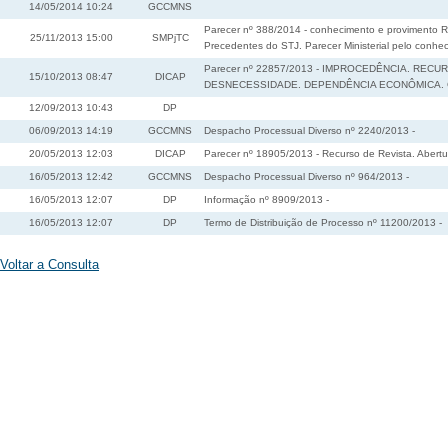
14/05/2014 10:24
GCCMNS
Parecer nº 388/2014 - conhecimento e provimento 
25/11/2013 15:00
SMPjTC
Precedentes do STJ. Parecer Ministerial pelo conhe
Parecer nº 22857/2013 - IMPROCEDÊNCIA. REC
15/10/2013 08:47
DICAP
DESNECESSIDADE. DEPENDÊNCIA ECONÔMICA. G
12/09/2013 10:43
DP
06/09/2013 14:19
GCCMNS
Despacho Processual Diverso nº 2240/2013 -
20/05/2013 12:03
DICAP
Parecer nº 18905/2013 - Recurso de Revista. Abertur
16/05/2013 12:42
GCCMNS
Despacho Processual Diverso nº 964/2013 -
16/05/2013 12:07
DP
Informação nº 8909/2013 -
16/05/2013 12:07
DP
Termo de Distribuição de Processo nº 11200/2013 -
Voltar a Consulta