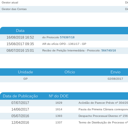
Gestor atual
D
Gestor das Contas
D
Data
16/08/2018 16:52
do Protocolo
576397/18
15/08/2017 09:35
AR do ofício OPD - 1361/17 - GP
08/07/2016 15:01
Recibo de Petição Intermediária - Protocolo:
564740/16
Unidade
Ofício
Envio
GP
02/08/2017
Data de Publicação
Nº do DOE
07/07/2017
1629
Acórdão de Parecer Prévio nº 304/2
14/06/2017
1614
Pauta da Primeira Câmara correspond
05/07/2016
1393
Despacho Processual Diverso nº 15
12/04/2016
1337
Termo de Distribuição de Processo n