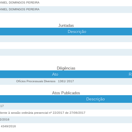
ANIEL DOMINGOS PEREIRA
ANIEL DOMINGOS PEREIRA
Juntadas
Descrição
Diligências
Ato
R
Ofícios Processuais Diversos
1361
/
2017
Atos Publicados
Descrição
017
ente à sessão ordinária presencial nº 22/2017 de 27/06/2017
62/2016
º 4349/2016