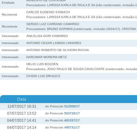
MUNICÍPIO DE CONTENDA
Entidade
Procuradores: LARISSA KARLA DE PAULA E SA (não credenciado, inclusão:1
CARLOS EUGENIO STABACH
Recorrente
Procuradores: LARISSA KARLA DE PAULA E SA (não credenciado, inclusão:1
SERGIO LUIZ CARRANO CAMARGO
Recorrente
Procuradores: BRUNO GOFMAN (credenciado, inclusão:19/04/17), CRISTINA
Interessado
ANA ELISA GORI CAMARGO
Interessado
ANTONIO CESAR LAIBIDA LINHARES
Interessado
ANTONIO ROBERTO DE OLIVEIRA ROCHA
Interessado
DARCIMAR MOREIRA METZ
HELIO LUIS BOÇOEN
Interessado
Procuradores: JOAO PAULO DE SOUZA CAVALCANTE (credenciado, inclusão:
Interessado
OVIDIO LUIZ DRUSZCZ
Data
11/07/2017 16:31
do Protocolo
512506/17
07/07/2017 13:52
do Protocolo
503728/17
04/07/2017 14:41
do Protocolo
491037/17
04/07/2017 14:14
do Protocolo
490731/17