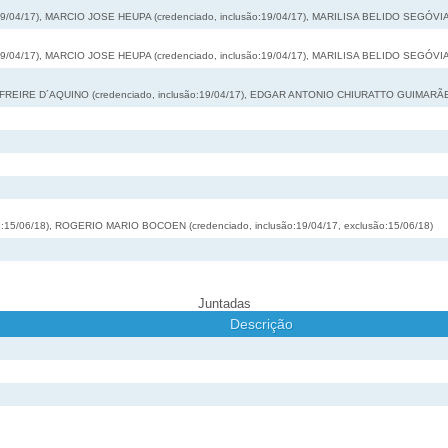
9/04/17), MARCIO JOSE HEUPA (credenciado, inclusão:19/04/17), MARILISA BELIDO SEGÓVIA (
9/04/17), MARCIO JOSE HEUPA (credenciado, inclusão:19/04/17), MARILISA BELIDO SEGÓVIA (
 FREIRE D´AQUINO (credenciado, inclusão:19/04/17), EDGAR ANTONIO CHIURATTO GUIMARÃES 
15/06/18), ROGERIO MARIO BOCOEN (credenciado, inclusão:19/04/17, exclusão:15/06/18)
Juntadas
Descrição