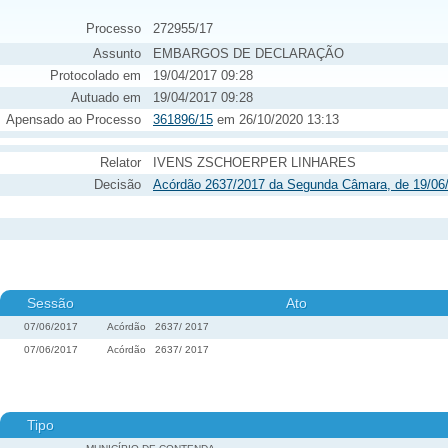
Processo
272955/17
Assunto
EMBARGOS DE DECLARAÇÃO
Protocolado em
19/04/2017 09:28
Autuado em
19/04/2017 09:28
Apensado ao Processo
361896/15
em 26/10/2020 13:13
Relator
IVENS ZSCHOERPER LINHARES
Decisão
Acórdão 2637/2017 da Segunda Câmara, de 19/06
Sessão
Ato
07/06/2017
Acórdão
2637
/
2017
07/06/2017
Acórdão
2637
/
2017
Tipo