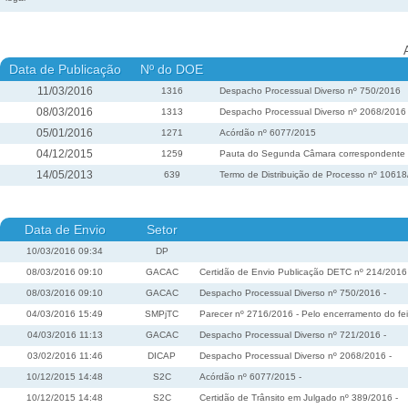
Data de Publicação
Nº do DOE
11/03/2016
1316
Despacho Processual Diverso nº 750/2016
08/03/2016
1313
Despacho Processual Diverso nº 2068/2016
05/01/2016
1271
Acórdão nº 6077/2015
04/12/2015
1259
Pauta do Segunda Câmara correspondente à 
14/05/2013
639
Termo de Distribuição de Processo nº 1061
Data de Envio
Setor
10/03/2016 09:34
DP
08/03/2016 09:10
GACAC
Certidão de Envio Publicação DETC nº 214/2016
08/03/2016 09:10
GACAC
Despacho Processual Diverso nº 750/2016 -
04/03/2016 15:49
SMPjTC
Parecer nº 2716/2016 - Pelo encerramento do fei
04/03/2016 11:13
GACAC
Despacho Processual Diverso nº 721/2016 -
03/02/2016 11:46
DICAP
Despacho Processual Diverso nº 2068/2016 -
10/12/2015 14:48
S2C
Acórdão nº 6077/2015 -
10/12/2015 14:48
S2C
Certidão de Trânsito em Julgado nº 389/2016 -