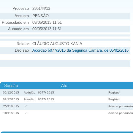
Processo
295144/13
Assunto
PENSÃO
Protocolado em
09/05/2013 11:51
Autuado em
09/05/2013 11:51
Relator
CLÁUDIO AUGUSTO KANIA
Decisão
Acórdão 6077/2015 da Segunda Câmara, de 05/01/2016
Sessão
Ato
09/12/2015
Acórdão
6077
/
2015
Registro
09/12/2015
Acórdão
6077
/
2015
Registro
25/11/2015
/
Adiado por ausênc
18/11/2015
/
Adiado por ausênc