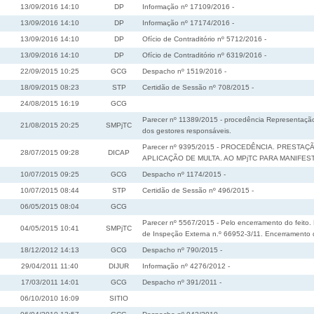
13/09/2016 14:10
DP
Informação nº 17109/2016 -
13/09/2016 14:10
DP
Informação nº 17174/2016 -
13/09/2016 14:10
DP
Ofício de Contraditório nº 5712/2016 -
13/09/2016 14:10
DP
Ofício de Contraditório nº 6319/2016 -
22/09/2015 10:25
GCG
Despacho nº 1519/2016 -
18/09/2015 08:23
STP
Certidão de Sessão nº 708/2015 -
24/08/2015 16:19
GCG
Parecer nº 11389/2015 - procedência Representação.
21/08/2015 20:25
SMPjTC
dos gestores responsáveis.
Parecer nº 9395/2015 - PROCEDÊNCIA. PRESTA
28/07/2015 09:28
DICAP
APLICAÇÃO DE MULTA. AO MPjTC PARA MANIFES
10/07/2015 09:25
GCG
Despacho nº 1174/2015 -
10/07/2015 08:44
STP
Certidão de Sessão nº 496/2015 -
06/05/2015 08:04
GCG
Parecer nº 5567/2015 - Pelo encerramento do feito
04/05/2015 10:41
SMPjTC
de Inspeção Externa n.º 66952-3/11. Encerramento d
18/12/2012 14:13
GCG
Despacho nº 790/2015 -
29/04/2011 11:40
DIJUR
Informação nº 4276/2012 -
17/03/2011 14:01
GCG
Despacho nº 391/2011 -
06/10/2010 16:09
SITIO