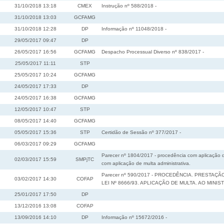
31/10/2018 13:18
CMEX
Instrução nº 588/2018 -
31/10/2018 13:03
GCFAMG
31/10/2018 12:28
DP
Informação nº 11048/2018 -
29/05/2017 09:47
DP
26/05/2017 16:56
GCFAMG
Despacho Processual Diverso nº 838/2017 -
25/05/2017 11:11
STP
25/05/2017 10:24
GCFAMG
24/05/2017 17:33
DP
24/05/2017 16:38
GCFAMG
12/05/2017 10:47
STP
08/05/2017 14:40
GCFAMG
05/05/2017 15:36
STP
Certidão de Sessão nº 377/2017 -
06/03/2017 09:29
GCFAMG
Parecer nº 1804/2017 - procedência com aplicação 
02/03/2017 15:59
SMPjTC
com aplicação de multa administrativa.
Parecer nº 590/2017 - PROCEDÊNCIA. PRESTA
03/02/2017 14:30
COFAP
LEI Nº 8666/93. APLICAÇÃO DE MULTA. AO MIN
25/01/2017 17:50
DP
13/12/2016 13:08
COFAP
13/09/2016 14:10
DP
Informação nº 15672/2016 -