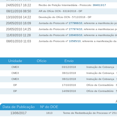
24/05/2017 16:22
Recibo de Petição Intermediária - Protocolo:
384613/17
08/11/2016 08:50
AR do Ofício OCN - 6319/2016 - DP
13/10/2016 14:22
Devolução do Ofício OCN - 5712/2016 - DP
20/05/2010 16:09
Juntada do Protocolo nº
277966/10
, referente a manifesta;áo p
20/05/2010 14:25
Juntada do Protocolo nº
277974/10
, referente a manifestacao 
11/03/2010 11:28
Juntada do Protocolo nº
100403/10
, referente a manifestação 
08/01/2010 11:03
Juntada do Protocolo nº
10585/10
, referente a manifestação da
Unidade
Ofício
Envio
CMEX
03/12/2018
Instrução de Cobrança
CMEX
08/11/2018
Instrução de Cobrança
CMEX
08/11/2018
Instrução de Cobrança
DP
17/10/2016
Ofício de Contraditório
DP
14/09/2016
Ofício de Contraditório
Data de Publicação
Nº do DOE
13/06/2017
1613
Termo de Redistribuição de Processo nº 25