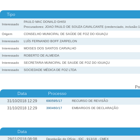
Tipo
PAULO MAC DONALD GHISI
Interessado
Procuradores: JOAO PAULO DE SOUZA CAVALCANTE (credenciado, inclusão:19
Origem
CONSELHO MUNICIPAL DE SAÚDE DE FOZ DO IGUAÇU
Interessado
LUÍS FERNANDO BOFF ZARPELON
Interessado
MOISES DOS SANTOS CARVALHO
Interessado
ROBERTO DE ALMEIDA
Interessado
SECRETARIA MUNICIPAL DE SAUDE DE FOZ DO IGUAÇU
Interessado
SOCIEDADE MÉDICA DE FOZ LTDA
Pr
Data
Processo
31/10/2018 12:29
690595/17
RECURSO DE REVISÃO
31/10/2018 12:29
390460/17
EMBARGOS DE DECLARAÇÃO
Data
28/11/2018 08:08
Devolução do Ofício - IDC - 913/18 - CMEX