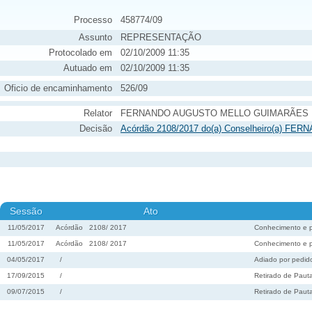
Processo
458774/09
Assunto
REPRESENTAÇÃO
Protocolado em
02/10/2009 11:35
Autuado em
02/10/2009 11:35
Oficio de encaminhamento
526/09
Relator
FERNANDO AUGUSTO MELLO GUIMARÃES
Decisão
Acórdão 2108/2017 do(a) Conselheiro(a) 
Sessão
Ato
11/05/2017
Acórdão
2108
/
2017
Conhecimento e p
11/05/2017
Acórdão
2108
/
2017
Conhecimento e p
04/05/2017
/
Adiado por pedido
17/09/2015
/
Retirado de Paut
09/07/2015
/
Retirado de Paut