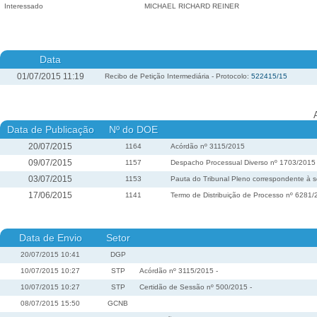
Interessado
MICHAEL RICHARD REINER
Data
01/07/2015 11:19
Recibo de Petição Intermediária - Protocolo:
522415/15
Data de Publicação
Nº do DOE
20/07/2015
1164
Acórdão nº 3115/2015
09/07/2015
1157
Despacho Processual Diverso nº 1703/2015
03/07/2015
1153
Pauta do Tribunal Pleno correspondente à s
17/06/2015
1141
Termo de Distribuição de Processo nº 6281
Data de Envio
Setor
20/07/2015 10:41
DGP
10/07/2015 10:27
STP
Acórdão nº 3115/2015 -
10/07/2015 10:27
STP
Certidão de Sessão nº 500/2015 -
08/07/2015 15:50
GCNB