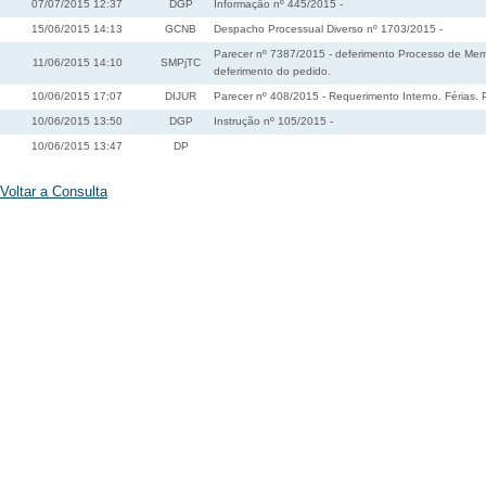
07/07/2015 12:37
DGP
Informação nº 445/2015 -
15/06/2015 14:13
GCNB
Despacho Processual Diverso nº 1703/2015 -
Parecer nº 7387/2015 - deferimento Processo de Membr
11/06/2015 14:10
SMPjTC
deferimento do pedido.
10/06/2015 17:07
DIJUR
Parecer nº 408/2015 - Requerimento Interno. Férias. 
10/06/2015 13:50
DGP
Instrução nº 105/2015 -
10/06/2015 13:47
DP
Voltar a Consulta