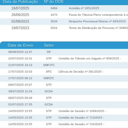
Data de Publicação
Nº do DOE
16/07/2025
3484
Acórdão nº 1651/2025
26/06/2025
3470
Pauta do Tribunal Pleno correspondente à s
02/08/2023
3034
Despacho Processual Diverso nº 845/2023
19/07/2023
3024
Termo de Distribuição de Processo nº 3496
Data de Envio
Setor
08/08/2025 12:47
DP
22/07/2025 10:31
STP
Certidão de Trânsito em Julgado nº 859/2025 -
21/07/2025 19:13
SMPJTC
17/07/2025 10:03
6PC
Ciência de Decisão nº 391/2025 -
17/07/2025 08:12
SMPjTC
09/07/2025 15:07
STP
08/07/2025 11:24
GCDA
08/07/2025 09:49
STP
02/07/2025 17:35
GCDA
14/05/2025 15:55
STP
Certidão de Sessão nº 1069/2025 -
14/05/2025 15:55
STP
Certidão de Sessão nº 713/2025 -
14/05/2025 15:55
STP
Certidão de Sessão nº 724/2025 -