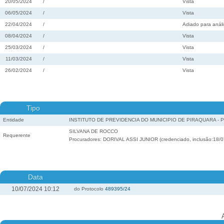
20/05/2024
/
Vista
06/05/2024
/
Vista
22/04/2024
/
Adiado para análi
08/04/2024
/
Vista
25/03/2024
/
Vista
11/03/2024
/
Vista
26/02/2024
/
Vista
Tipo
Entidade
INSTITUTO DE PREVIDENCIA DO MUNICIPIO DE PIRAQUARA -
SILVANA DE ROCCO
Requerente
Procuradores: DORIVAL ASSI JUNIOR (credenciado, inclusão:18/0
Data
10/07/2024 10:12
do Protocolo
489395/24