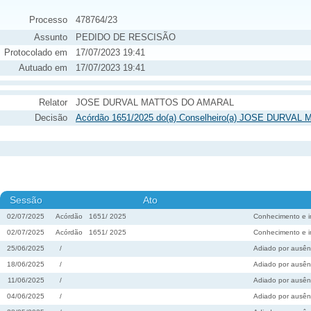
Processo
478764/23
Assunto
PEDIDO DE RESCISÃO
Protocolado em
17/07/2023 19:41
Autuado em
17/07/2023 19:41
Relator
JOSE DURVAL MATTOS DO AMARAL
Decisão
Acórdão 1651/2025 do(a) Conselheiro(a) JOSE DURVAL
Sessão
Ato
02/07/2025
Acórdão
1651
/
2025
Conhecimento e 
02/07/2025
Acórdão
1651
/
2025
Conhecimento e 
25/06/2025
/
Adiado por ausên
18/06/2025
/
Adiado por ausên
11/06/2025
/
Adiado por ausên
04/06/2025
/
Adiado por ausên