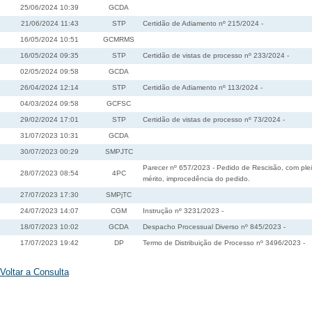
25/06/2024 10:39
GCDA
21/06/2024 11:43
STP
Certidão de Adiamento nº 215/2024 -
16/05/2024 10:51
GCMRMS
16/05/2024 09:35
STP
Certidão de vistas de processo nº 233/2024 -
02/05/2024 09:58
GCDA
26/04/2024 12:14
STP
Certidão de Adiamento nº 113/2024 -
04/03/2024 09:58
GCFSC
29/02/2024 17:01
STP
Certidão de vistas de processo nº 73/2024 -
31/07/2023 10:31
GCDA
30/07/2023 00:29
SMPJTC
Parecer nº 657/2023 - Pedido de Rescisão, com pleit
28/07/2023 08:54
4PC
mérito, improcedência do pedido.
27/07/2023 17:30
SMPjTC
24/07/2023 14:07
CGM
Instrução nº 3231/2023 -
18/07/2023 10:02
GCDA
Despacho Processual Diverso nº 845/2023 -
17/07/2023 19:42
DP
Termo de Distribuição de Processo nº 3496/2023 -
Voltar a Consulta