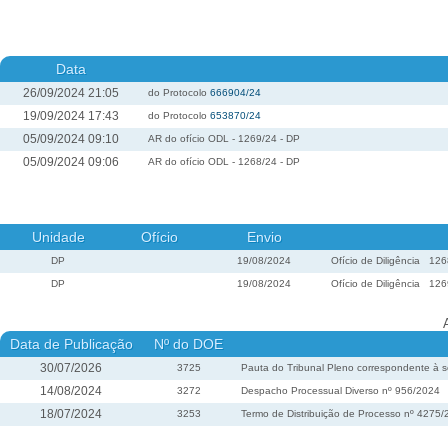
Data
26/09/2024 21:05
do Protocolo
666904/24
19/09/2024 17:43
do Protocolo
653870/24
05/09/2024 09:10
AR do ofício ODL - 1269/24 - DP
05/09/2024 09:06
AR do ofício ODL - 1268/24 - DP
Unidade
Ofício
Envio
DP
19/08/2024
Ofício de Diligência
126
DP
19/08/2024
Ofício de Diligência
126
Data de Publicação
Nº do DOE
30/07/2026
3725
Pauta do Tribunal Pleno correspondente à s
14/08/2024
3272
Despacho Processual Diverso nº 956/2024
18/07/2024
3253
Termo de Distribuição de Processo nº 4275