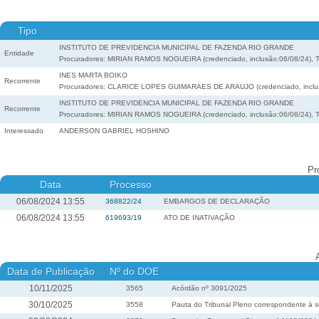
Tipo
INSTITUTO DE PREVIDENCIA MUNICIPAL DE FAZENDA RIO GRANDE
Entidade
Procuradores: MIRIAN RAMOS NOGUEIRA (credenciado, inclusão:06/08/24),
INES MARTA BOIKO
Recorrente
Procuradores: CLARICE LOPES GUIMARAES DE ARAUJO (credenciado, inclusã
INSTITUTO DE PREVIDENCIA MUNICIPAL DE FAZENDA RIO GRANDE
Recorrente
Procuradores: MIRIAN RAMOS NOGUEIRA (credenciado, inclusão:06/08/24),
Interessado
ANDERSON GABRIEL HOSHINO
Pr
Data
Processo
06/08/2024 13:55
368822/24
EMBARGOS DE DECLARAÇÃO
06/08/2024 13:55
619693/19
ATO DE INATIVAÇÃO
Data de Publicação
Nº do DOE
10/11/2025
3565
Acórdão nº 3091/2025
30/10/2025
3558
Pauta do Tribunal Pleno correspondente à s