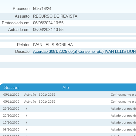
Processo
505714/24
Assunto
RECURSO DE REVISTA
Protocolado em
06/08/2024 13:55
Autuado em
06/08/2024 13:55
Relator
IVAN LELIS BONILHA
Decisão
Acórdão 3091/2025 do(a) Conselheiro(a) IVAN LELIS BON
Sessão
Ato
05/11/2025
Acórdão
3091
/
2025
Conhecimento e 
05/11/2025
Acórdão
3091
/
2025
Conhecimento e 
29/10/2025
/
Adiado por pedido
22/10/2025
/
Adiado por pedido
15/10/2025
/
Adiado por pedido
08/10/2025
/
Adiado por pedido