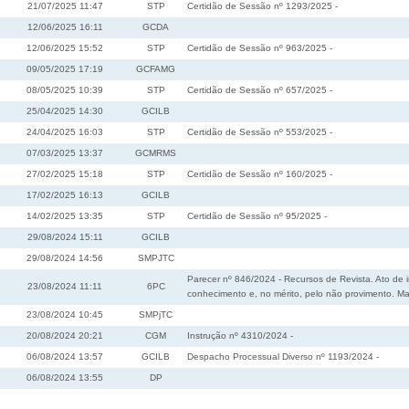
21/07/2025 11:47
STP
Certidão de Sessão nº 1293/2025 -
12/06/2025 16:11
GCDA
12/06/2025 15:52
STP
Certidão de Sessão nº 963/2025 -
09/05/2025 17:19
GCFAMG
08/05/2025 10:39
STP
Certidão de Sessão nº 657/2025 -
25/04/2025 14:30
GCILB
24/04/2025 16:03
STP
Certidão de Sessão nº 553/2025 -
07/03/2025 13:37
GCMRMS
27/02/2025 15:18
STP
Certidão de Sessão nº 160/2025 -
17/02/2025 16:13
GCILB
14/02/2025 13:35
STP
Certidão de Sessão nº 95/2025 -
29/08/2024 15:11
GCILB
29/08/2024 14:56
SMPJTC
Parecer nº 846/2024 - Recursos de Revista. Ato de i
23/08/2024 11:11
6PC
conhecimento e, no mérito, pelo não provimento. 
23/08/2024 10:45
SMPjTC
20/08/2024 20:21
CGM
Instrução nº 4310/2024 -
06/08/2024 13:57
GCILB
Despacho Processual Diverso nº 1193/2024 -
06/08/2024 13:55
DP