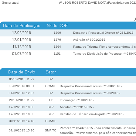
Gestor atual
WILSON ROBERTO DAVID MOTA (Falecido(a) em 202
Data de Publicação
Nº do DOE
12/02/2016
1296
Despacho Processual Diverso nº 238/2016
12/01/2016
1276
Acórdão nº 6291/2015
11/12/2015
1264
Pauta do Tribunal Pleno correspondente à s
01/07/2015
1151
Termo de Distribuição de Processo nº 6884
Data de Envio
Setor
05/02/2016 11:29
DP
03/02/2016 08:31
GCAML
Despacho Processual Diverso nº 238/2016 -
01/02/2016 12:37
DP
Despacho Processual Diverso nº 23/2016 -
20/01/2016 11:29
DJB
Informação nº 10/2016 -
17/12/2015 18:00
STP
Acórdão nº 6291/2015 -
17/12/2015 18:00
STP
Certidão de Trânsito em Julgado nº 23/2016 -
30/11/2015 14:18
GCAML
Parecer nº 15432/2015 - não conhecimento Consulta. E
07/10/2015 15:26
SMPjTC
comissão. Preliminarmente, pelo não conhecimento da 