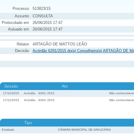
Processo
513823/15
Assunto
CONSULTA
Protocolado em
26/06/2015 17:47
Autuado em
26/06/2015 17:47
Relator
ARTAGÃO DE MATTOS LEÃO
Decisão
Acórdão 6291/2015 do(a) Conselheiro(a) ARTAGÃO DE 
Sessão
Ato
17/12/2015
Acórdão
6291
/
2015
Não conheciment
17/12/2015
Acórdão
6291
/
2015
Não conheciment
Tipo
Entidade
CÂMARA MUNICIPAL DE ARAUCÁRIA