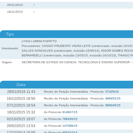
26/11/2015
/
19/11/2015
/
Tipo
LYGIA LUMINA PUPATTO
Procuradores: CASSIO PRUDENTE VIEIRA LEITE (credenciado, inclusão:16/10
Interessado
SALLES GONCALVES (credenciado, inclusão:16/06/14), IGGOR GOMES ROCHA (c
BERNARDELLI (credenciado, inclusão:13/03/15, exclusão:16/10/15), THIAGO PR
Origem
SECRETARIA DE ESTADO DA CIENCIA, TECNOLOGIA E ENSINO SUPERIOR - 
Data
28/01/2016 11:43
Recibo de Petição Intermediária - Protocolo:
57429/16
16/12/2015 18:50
Recibo de Petição Intermediária - Protocolo:
998452/15
07/12/2015 18:54
Recibo de Petição Intermediária - Protocolo:
969045/15
18/11/2015 15:32
do Protocolo
914607/15
02/10/2015 18:07
do Protocolo
786420/15
26/02/2015 13:53
do Protocolo
147088/15
17/10/2014 16:06
do Protocolo
955342/14