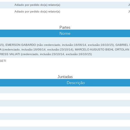
Adiado por pedido do(a) relator(a)
Adiado por pedido do(a) relator(a)
Partes
Nome
/15), EMERSON GABARDO (não credenciado, inclusão:16/06/14, exclusão:16/10/15), GABRIEL
redenciado, inclusão:16/06/14, exclusão:23/10/14), MARCELO AUGUSTO BIEHL ORTOLAN (cr
IESS VALIATI (credenciado, inclusão:23/10/14, exclusão:16/10/15)
SETI
Juntadas
Descrição