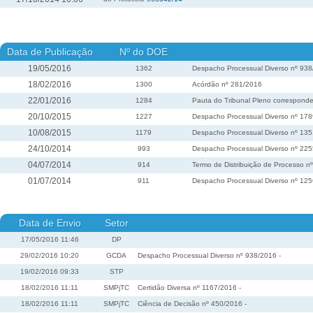
Data de Publicação
Nº do DOE
19/05/2016
1362
Despacho Processual Diverso nº 93
18/02/2016
1300
Acórdão nº 281/2016
22/01/2016
1284
Pauta do Tribunal Pleno corresponde
20/10/2015
1227
Despacho Processual Diverso nº 17
10/08/2015
1179
Despacho Processual Diverso nº 13
24/10/2014
993
Despacho Processual Diverso nº 22
04/07/2014
914
Termo de Distribuição de Processo n
01/07/2014
911
Despacho Processual Diverso nº 12
Data de Envio
Setor
17/05/2016 11:46
DP
29/02/2016 10:20
GCDA
Despacho Processual Diverso nº 938/2016 -
19/02/2016 09:33
STP
18/02/2016 11:11
SMPjTC
Certidão Diversa nº 1167/2016 -
18/02/2016 11:11
SMPjTC
Ciência de Decisão nº 450/2016 -