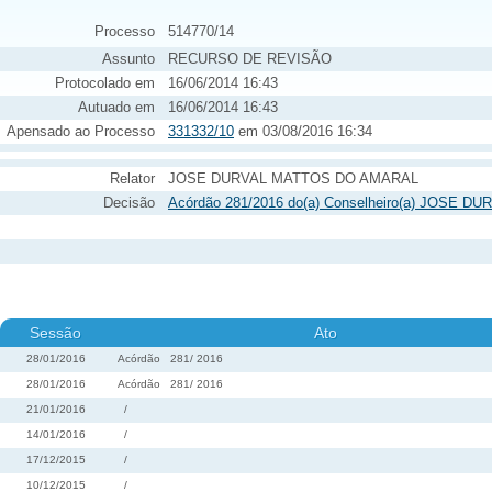
Processo
514770/14
Assunto
RECURSO DE REVISÃO
Protocolado em
16/06/2014 16:43
Autuado em
16/06/2014 16:43
Apensado ao Processo
331332/10
em 03/08/2016 16:34
Relator
JOSE DURVAL MATTOS DO AMARAL
Decisão
Acórdão 281/2016 do(a) Conselheiro(a) JOSE 
Sessão
Ato
28/01/2016
Acórdão
281
/
2016
28/01/2016
Acórdão
281
/
2016
21/01/2016
/
14/01/2016
/
17/12/2015
/
10/12/2015
/