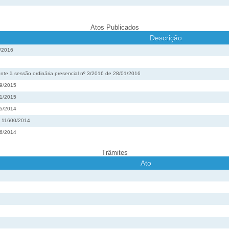
Atos Publicados
Descrição
8/2016
nte à sessão ordinária presencial nº 3/2016 de 28/01/2016
89/2015
51/2015
55/2014
º 11600/2014
56/2014
Trâmites
Ato