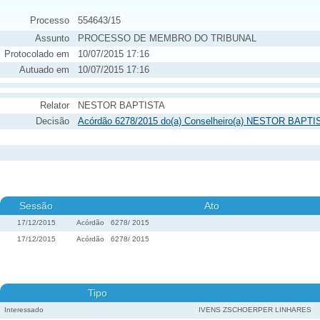
Processo
554643/15
Assunto
PROCESSO DE MEMBRO DO TRIBUNAL
Protocolado em
10/07/2015 17:16
Autuado em
10/07/2015 17:16
Relator
NESTOR BAPTISTA
Decisão
Acórdão 6278/2015 do(a) Conselheiro(a) NESTOR BAPTIS
Sessão
Ato
17/12/2015
Acórdão
6278
/
2015
17/12/2015
Acórdão
6278
/
2015
Tipo
Interessado
IVENS ZSCHOERPER LINHARES