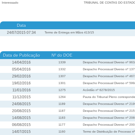
Interessado
TRIBUNAL DE CONTAS DO ESTAD
Data
24/07/2015 07:34
Termo de Entrega em Mãos 413/15
Data de Publicação
Nº do DOE
14/04/2016
1339
Despacho Processual Diverso nº 96
05/04/2016
1332
Despacho Processual Diverso nº 13
29/02/2016
1307
Despacho Processual Diverso nº 46
19/02/2016
1301
Despacho Processual Diverso nº 59
11/01/2016
1275
Acórdão nº 6278/2015
11/12/2015
1264
Pauta do Tribunal Pleno corresponde
24/08/2015
1189
Despacho Processual Diverso nº 21
20/08/2015
1187
Despacho Processual Diverso nº 21
14/08/2015
1183
Despacho Processual Diverso nº 20
06/08/2015
1177
Despacho Processual Diverso nº 20
14/07/2015
1160
Termo de Distribuição de Processo n