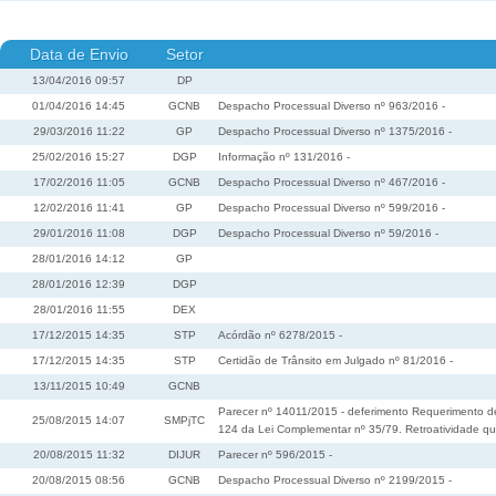
Data de Envio
Setor
13/04/2016 09:57
DP
01/04/2016 14:45
GCNB
Despacho Processual Diverso nº 963/2016 -
29/03/2016 11:22
GP
Despacho Processual Diverso nº 1375/2016 -
25/02/2016 15:27
DGP
Informação nº 131/2016 -
17/02/2016 11:05
GCNB
Despacho Processual Diverso nº 467/2016 -
12/02/2016 11:41
GP
Despacho Processual Diverso nº 599/2016 -
29/01/2016 11:08
DGP
Despacho Processual Diverso nº 59/2016 -
28/01/2016 14:12
GP
28/01/2016 12:39
DGP
28/01/2016 11:55
DEX
17/12/2015 14:35
STP
Acórdão nº 6278/2015 -
17/12/2015 14:35
STP
Certidão de Trânsito em Julgado nº 81/2016 -
13/11/2015 10:49
GCNB
Parecer nº 14011/2015 - deferimento Requerimento de 
25/08/2015 14:07
SMPjTC
124 da Lei Complementar nº 35/79. Retroatividade q
20/08/2015 11:32
DIJUR
Parecer nº 596/2015 -
20/08/2015 08:56
GCNB
Despacho Processual Diverso nº 2199/2015 -