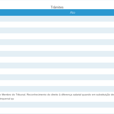
Trâmites
Ato
Membro do Tribunal. Reconhecimento do direito à diferença salarial quando em substituição de
uinquenal qu