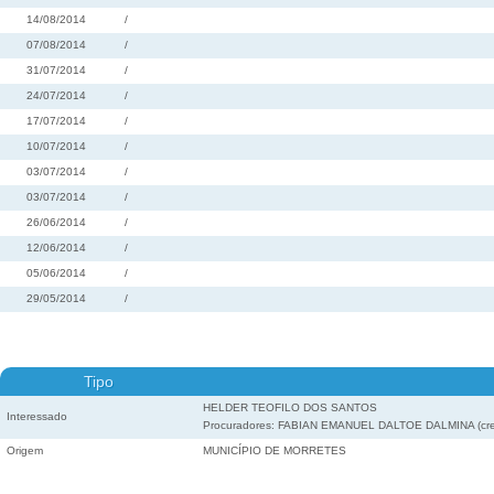
14/08/2014
/
07/08/2014
/
31/07/2014
/
24/07/2014
/
17/07/2014
/
10/07/2014
/
03/07/2014
/
03/07/2014
/
26/06/2014
/
12/06/2014
/
05/06/2014
/
29/05/2014
/
Tipo
HELDER TEOFILO DOS SANTOS
Interessado
Procuradores: FABIAN EMANUEL DALTOE DALMINA (crede
Origem
MUNICÍPIO DE MORRETES