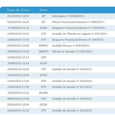
Data de Envio
Setor
21/10/2015 14:53
DP
Informação nº 22689/2015 -
20/10/2015 10:23
GP
Ofícios Processuais Diversos nº 1685/2015 -
17/09/2015 11:15
GCDA
Despacho Processual Diverso nº 1735/2015 -
15/09/2015 15:54
STP
Certidão de Trânsito em Julgado nº 637/2015 -
15/09/2015 15:54
STP
Despacho Processual Diverso nº 159/2015 -
26/08/2015 10:40
SMPjTC
Certidão Diversa nº 4055/2015 -
26/08/2015 10:40
SMPjTC
Ciência de Decisão nº 1292/2015 -
13/08/2015 16:14
STP
22/06/2015 11:43
GCDA
18/06/2015 16:40
STP
Certidão de Sessão nº 434/2015 -
15/06/2015 10:20
GCDA
12/06/2015 17:26
STP
Certidão de Sessão nº 416/2015 -
12/06/2015 17:26
STP
Certidão de Sessão nº 417/2015 -
11/05/2015 10:15
GCAML
08/05/2015 10:08
STP
Certidão de Sessão nº 325/2015 -
22/04/2015 15:54
GCDA
22/04/2015 10:42
STP
Certidão de Sessão nº 281/2015 -