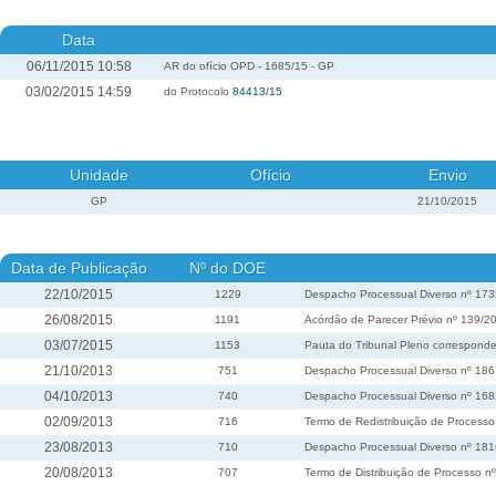
Data
06/11/2015 10:58
AR do ofício OPD - 1685/15 - GP
03/02/2015 14:59
do Protocolo
84413/15
Unidade
Ofício
Envio
GP
21/10/2015
Data de Publicação
Nº do DOE
22/10/2015
1229
Despacho Processual Diverso nº 17
26/08/2015
1191
Acórdão de Parecer Prévio nº 139/2
03/07/2015
1153
Pauta do Tribunal Pleno corresponde
21/10/2013
751
Despacho Processual Diverso nº 18
04/10/2013
740
Despacho Processual Diverso nº 16
02/09/2013
716
Termo de Redistribuição de Process
23/08/2013
710
Despacho Processual Diverso nº 18
20/08/2013
707
Termo de Distribuição de Processo 