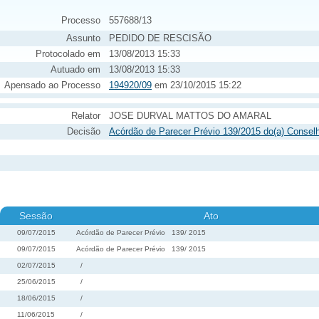
Processo
557688/13
Assunto
PEDIDO DE RESCISÃO
Protocolado em
13/08/2013 15:33
Autuado em
13/08/2013 15:33
Apensado ao Processo
194920/09
em 23/10/2015 15:22
Relator
JOSE DURVAL MATTOS DO AMARAL
Decisão
Acórdão de Parecer Prévio 139/2015 do(a) Con
Sessão
Ato
09/07/2015
Acórdão de Parecer Prévio
139
/
2015
09/07/2015
Acórdão de Parecer Prévio
139
/
2015
02/07/2015
/
25/06/2015
/
18/06/2015
/
11/06/2015
/