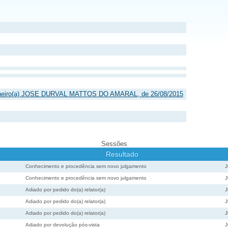
selheiro(a) JOSE DURVAL MATTOS DO AMARAL, de 26/08/2015
Sessões
Resultado
Conhecimento e procedência sem novo julgamento
Conhecimento e procedência sem novo julgamento
Adiado por pedido do(a) relator(a)
Adiado por pedido do(a) relator(a)
Adiado por pedido do(a) relator(a)
Adiado por devolução pós-vista