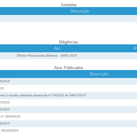
Juntadas
Descrição
Diligências
Ato
R
Ofícios Processuais Diversos
1685
/
2015
Atos Publicados
Descrição
35/2015
015
nte à sessão ordinária presencial nº 25/2015 de 09/07/2015
67/2013
82/2013
o nº 1904/2013
16/2013
nº 18123/2013