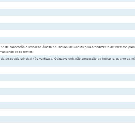
de de concessão e liminar no âmbito do Tribunal de Contas para atendimento de interesse partic
, mantendo-se os termos
ncia do pedido principal não verificada. Opinativo pela não concessão da liminar, e, quanto ao m