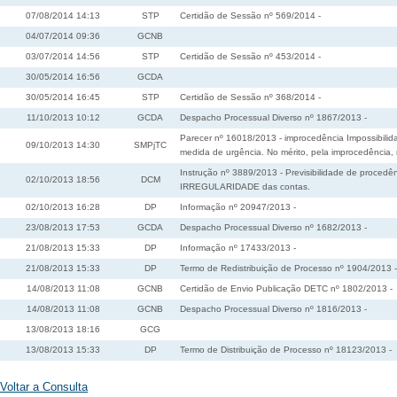
07/08/2014 14:13
STP
Certidão de Sessão nº 569/2014 -
04/07/2014 09:36
GCNB
03/07/2014 14:56
STP
Certidão de Sessão nº 453/2014 -
30/05/2014 16:56
GCDA
30/05/2014 16:45
STP
Certidão de Sessão nº 368/2014 -
11/10/2013 10:12
GCDA
Despacho Processual Diverso nº 1867/2013 -
Parecer nº 16018/2013 - improcedência Impossibilida
09/10/2013 14:30
SMPjTC
medida de urgência. No mérito, pela improcedência
Instrução nº 3889/2013 - Previsibilidade de procedê
02/10/2013 18:56
DCM
IRREGULARIDADE das contas.
02/10/2013 16:28
DP
Informação nº 20947/2013 -
23/08/2013 17:53
GCDA
Despacho Processual Diverso nº 1682/2013 -
21/08/2013 15:33
DP
Informação nº 17433/2013 -
21/08/2013 15:33
DP
Termo de Redistribuição de Processo nº 1904/2013 -
14/08/2013 11:08
GCNB
Certidão de Envio Publicação DETC nº 1802/2013 -
14/08/2013 11:08
GCNB
Despacho Processual Diverso nº 1816/2013 -
13/08/2013 18:16
GCG
13/08/2013 15:33
DP
Termo de Distribuição de Processo nº 18123/2013 -
Voltar a Consulta