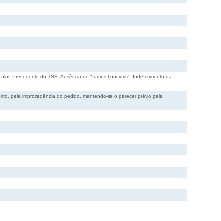
ular. Precedente do TSE. Ausência de "fumus boni iuris". Indeferimento da
érito, pela improcedência do pedido, mantendo-se o parecer prévio pela