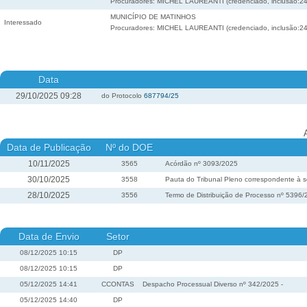
Procuradores: MICHEL LAUREANTI (credenciado, inclusão:24
MUNICÍPIO DE MATINHOS
Interessado
Procuradores: MICHEL LAUREANTI (credenciado, inclusão:24
Data
29/10/2025 09:28
do Protocolo
687794/25
Data de Publicação
Nº do DOE
10/11/2025
3565
Acórdão nº 3093/2025
30/10/2025
3558
Pauta do Tribunal Pleno correspondente à s
28/10/2025
3556
Termo de Distribuição de Processo nº 5396
Data de Envio
Setor
08/12/2025 10:15
DP
08/12/2025 10:15
DP
05/12/2025 14:41
CCONTAS
Despacho Processual Diverso nº 342/2025 -
05/12/2025 14:40
DP