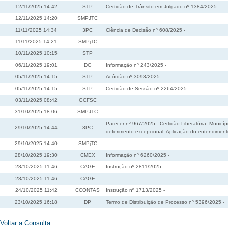
12/11/2025 14:42
STP
Certidão de Trânsito em Julgado nº 1384/2025 -
12/11/2025 14:20
SMPJTC
11/11/2025 14:34
3PC
Ciência de Decisão nº 608/2025 -
11/11/2025 14:21
SMPjTC
10/11/2025 10:15
STP
06/11/2025 19:01
DG
Informação nº 243/2025 -
05/11/2025 14:15
STP
Acórdão nº 3093/2025 -
05/11/2025 14:15
STP
Certidão de Sessão nº 2264/2025 -
03/11/2025 08:42
GCFSC
31/10/2025 18:06
SMPJTC
Parecer nº 967/2025 - Certidão Liberatória. Munic
29/10/2025 14:44
3PC
deferimento excepcional. Aplicação do entendimento
29/10/2025 14:40
SMPjTC
28/10/2025 19:30
CMEX
Informação nº 6260/2025 -
28/10/2025 11:46
CAGE
Instrução nº 2811/2025 -
28/10/2025 11:46
CAGE
24/10/2025 11:42
CCONTAS
Instrução nº 1713/2025 -
23/10/2025 16:18
DP
Termo de Distribuição de Processo nº 5396/2025 -
Voltar a Consulta