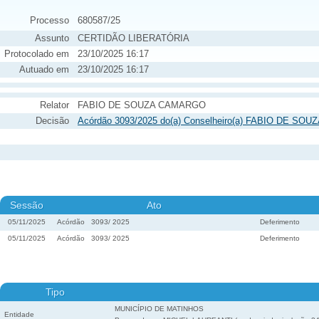
Processo
680587/25
Assunto
CERTIDÃO LIBERATÓRIA
Protocolado em
23/10/2025 16:17
Autuado em
23/10/2025 16:17
Relator
FABIO DE SOUZA CAMARGO
Decisão
Acórdão 3093/2025 do(a) Conselheiro(a) FABIO DE SOU
Sessão
Ato
05/11/2025
Acórdão
3093
/
2025
Deferimento
05/11/2025
Acórdão
3093
/
2025
Deferimento
Tipo
MUNICÍPIO DE MATINHOS
Entidade