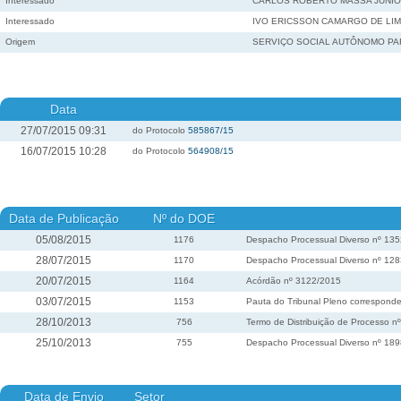
Interessado
CARLOS ROBERTO MASSA JUNI
Interessado
IVO ERICSSON CAMARGO DE LI
Origem
SERVIÇO SOCIAL AUTÔNOMO P
Data
27/07/2015 09:31
do Protocolo
585867/15
16/07/2015 10:28
do Protocolo
564908/15
Data de Publicação
Nº do DOE
05/08/2015
1176
Despacho Processual Diverso nº 13
28/07/2015
1170
Despacho Processual Diverso nº 12
20/07/2015
1164
Acórdão nº 3122/2015
03/07/2015
1153
Pauta do Tribunal Pleno corresponde
28/10/2013
756
Termo de Distribuição de Processo 
25/10/2013
755
Despacho Processual Diverso nº 18
Data de Envio
Setor