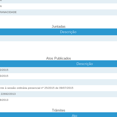
OR
MA
ARANACIDADE
Juntadas
Descrição
Atos Publicados
Descrição
52/2015
83/2015
nte à sessão ordinária presencial nº 25/2015 de 09/07/2015
nº 22692/2013
98/2013
Trâmites
Ato