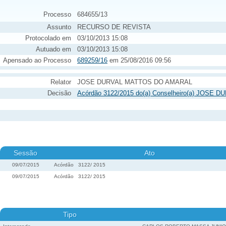
Processo
684655/13
Assunto
RECURSO DE REVISTA
Protocolado em
03/10/2013 15:08
Autuado em
03/10/2013 15:08
Apensado ao Processo
689259/16
em 25/08/2016 09:56
Relator
JOSE DURVAL MATTOS DO AMARAL
Decisão
Acórdão 3122/2015 do(a) Conselheiro(a) JOSE
Sessão
Ato
09/07/2015
Acórdão
3122
/
2015
09/07/2015
Acórdão
3122
/
2015
Tipo