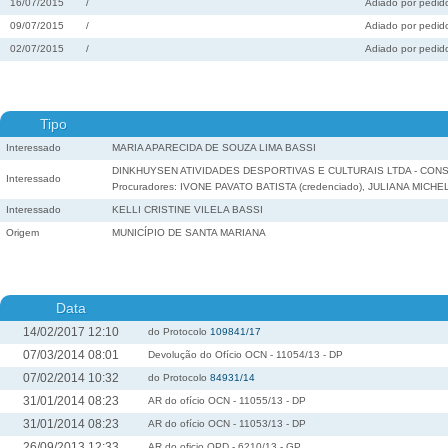
16/07/2015
/
Adiado por pedido
09/07/2015
/
Adiado por pedido
02/07/2015
/
Adiado por pedido
Tipo
Interessado
MARIA APARECIDA DE SOUZA LIMA BASSI
DINKHUYSEN ATIVIDADES DESPORTIVAS E CULTURAIS LTDA - CONS
Interessado
Procuradores: IVONE PAVATO BATISTA (credenciado), JULIANA MICH
Interessado
KELLI CRISTINE VILELA BASSI
Origem
MUNICÍPIO DE SANTA MARIANA
Data
14/02/2017 12:10
do Protocolo
109841/17
07/03/2014 08:01
Devolução do Ofício OCN - 11054/13 - DP
07/02/2014 10:32
do Protocolo
84931/14
31/01/2014 08:23
AR do ofício OCN - 11055/13 - DP
31/01/2014 08:23
AR do ofício OCN - 11053/13 - DP
26/09/2013 12:33
AR do oficio OPD - 6210/13 - GP