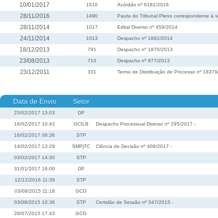
10/01/2017
1510
Acórdão nº 6181/2016
28/11/2016
1490
Pauta do Tribunal Pleno correspondente à s
28/11/2014
1017
Edital Diverso nº 459/2014
24/11/2014
1013
Despacho nº 1882/2014
18/12/2013
791
Despacho nº 1870/2013
23/08/2013
710
Despacho nº 977/2013
23/12/2011
331
Termo de Distribuição de Processo nº 1837
Data de Envio
Setor
23/02/2017 13:03
DP
16/02/2017 10:42
GCILB
Despacho Processual Diverso nº 295/2017 -
16/02/2017 08:36
STP
14/02/2017 13:29
SMPjTC
Ciência de Decisão nº 408/2017 -
03/02/2017 14:30
STP
31/01/2017 16:00
DP
12/12/2016 11:39
STP
03/08/2015 11:18
GCG
03/08/2015 10:36
STP
Certidão de Sessão nº 547/2015 -
28/07/2015 17:43
GCG