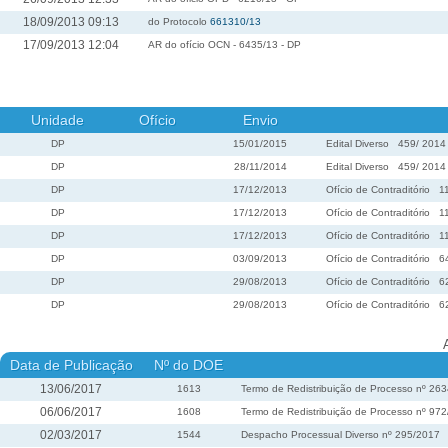
18/09/2013 09:13
do Protocolo
661310/13
17/09/2013 12:04
AR do ofício OCN - 6435/13 - DP
Unidade
Ofício
Envio
DP
15/01/2015
Edital Diverso
459
/
2014
DP
28/11/2014
Edital Diverso
459
/
2014
DP
17/12/2013
Ofício de Contraditório
1
DP
17/12/2013
Ofício de Contraditório
1
DP
17/12/2013
Ofício de Contraditório
1
DP
03/09/2013
Ofício de Contraditório
6
DP
29/08/2013
Ofício de Contraditório
6
DP
29/08/2013
Ofício de Contraditório
6
Data de Publicação
Nº do DOE
13/06/2017
1613
Termo de Redistribuição de Processo nº 26
06/06/2017
1608
Termo de Redistribuição de Processo nº 97
02/03/2017
1544
Despacho Processual Diverso nº 295/2017