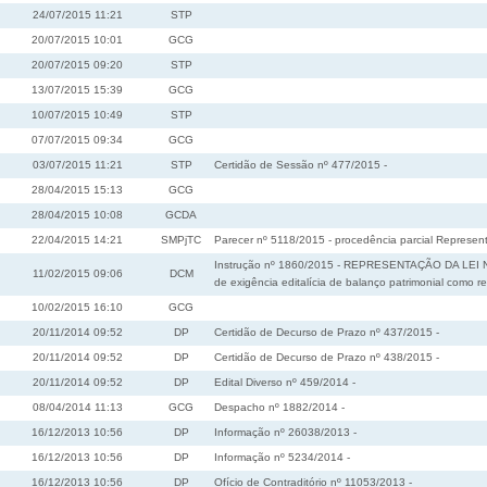
24/07/2015 11:21
STP
20/07/2015 10:01
GCG
20/07/2015 09:20
STP
13/07/2015 15:39
GCG
10/07/2015 10:49
STP
07/07/2015 09:34
GCG
03/07/2015 11:21
STP
Certidão de Sessão nº 477/2015 -
28/04/2015 15:13
GCG
28/04/2015 10:08
GCDA
22/04/2015 14:21
SMPjTC
Parecer nº 5118/2015 - procedência parcial Representa
Instrução nº 1860/2015 - REPRESENTAÇÃO DA LEI Nº 
11/02/2015 09:06
DCM
de exigência editalícia de balanço patrimonial como re
10/02/2015 16:10
GCG
20/11/2014 09:52
DP
Certidão de Decurso de Prazo nº 437/2015 -
20/11/2014 09:52
DP
Certidão de Decurso de Prazo nº 438/2015 -
20/11/2014 09:52
DP
Edital Diverso nº 459/2014 -
08/04/2014 11:13
GCG
Despacho nº 1882/2014 -
16/12/2013 10:56
DP
Informação nº 26038/2013 -
16/12/2013 10:56
DP
Informação nº 5234/2014 -
16/12/2013 10:56
DP
Ofício de Contraditório nº 11053/2013 -